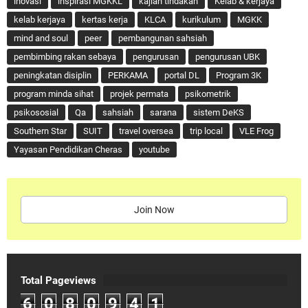
inovasi
inspirasi MGKKL
kajian tindakan
Kelab & kerjaya
kelab kerjaya
kertas kerja
KLCA
kurikulum
MGKK
mind and soul
peer
pembangunan sahsiah
pembimbing rakan sebaya
pengurusan
pengurusan UBK
peningkatan disiplin
PERKAMA
portal DL
Program 3K
program minda sihat
projek permata
psikometrik
psikososial
Qa
sahsiah
sarana
sistem DeKS
Southern Star
SUIT
travel oversea
trip local
VLE Frog
Yayasan Pendidikan Cheras
youtube
Join Now
Total Pageviews
6
0
8
0
9
4
1