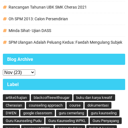
Rancangan Tahunan UBK SMK Cheras 2021
Oh SPM 2013: Calon Persendirian
Minda Sihat- Ujian DASS
SPM Ulangan Adalah Peluang Kedua: Faedah Mengulang Subjek
Blog Archive
Label
artikel/kajian
blackcoffeewithsugar
buku dan karya kreatif
Cherasian
counseling approach
course
dokumentasi
DWEN
google classroom
guru cemerlang
guru kaunseling
Guru Kaunseling Pudu
Guru Kaunseling WPKL
Guru Penyayang