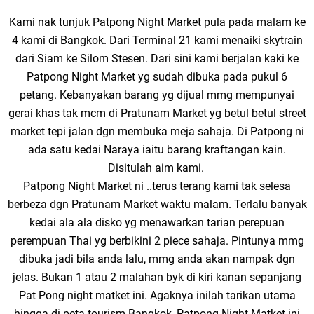
Kami nak tunjuk Patpong Night Market pula pada malam ke
4 kami di Bangkok. Dari Terminal 21 kami menaiki skytrain
dari Siam ke Silom Stesen. Dari sini kami berjalan kaki ke
Patpong Night Market yg sudah dibuka pada pukul 6
petang. Kebanyakan barang yg dijual mmg mempunyai
gerai khas tak mcm di Pratunam Market yg betul betul street
market tepi jalan dgn membuka meja sahaja. Di Patpong ni
ada satu kedai Naraya iaitu barang kraftangan kain.
Disitulah aim kami.
Patpong Night Market ni ..terus terang kami tak selesa
berbeza dgn Pratunam Market waktu malam. Terlalu banyak
kedai ala ala disko yg menawarkan tarian perepuan
perempuan Thai yg berbikini 2 piece sahaja. Pintunya mmg
dibuka jadi bila anda lalu, mmg anda akan nampak dgn
jelas. Bukan 1 atau 2 malahan byk di kiri kanan sepanjang
Pat Pong night matket ini. Agaknya inilah tarikan utama
hingga di peta tourism Bangkok, Patpong Night Matket ini