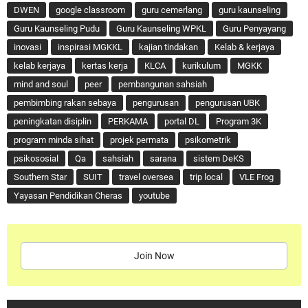
DWEN
google classroom
guru cemerlang
guru kaunseling
Guru Kaunseling Pudu
Guru Kaunseling WPKL
Guru Penyayang
inovasi
inspirasi MGKKL
kajian tindakan
Kelab & kerjaya
kelab kerjaya
kertas kerja
KLCA
kurikulum
MGKK
mind and soul
peer
pembangunan sahsiah
pembimbing rakan sebaya
pengurusan
pengurusan UBK
peningkatan disiplin
PERKAMA
portal DL
Program 3K
program minda sihat
projek permata
psikometrik
psikososial
Qa
sahsiah
sarana
sistem DeKS
Southern Star
SUIT
travel oversea
trip local
VLE Frog
Yayasan Pendidikan Cheras
youtube
Join Now