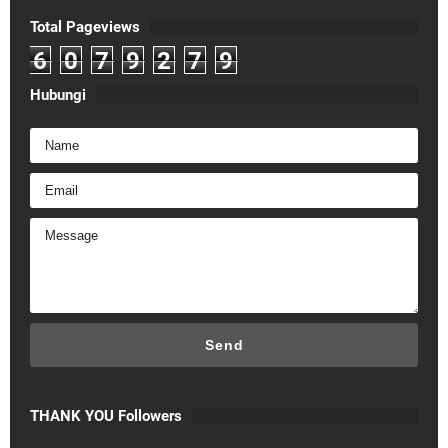
Total Pageviews
6
0
7
9
2
7
9
Hubungi
THANK YOU Followers