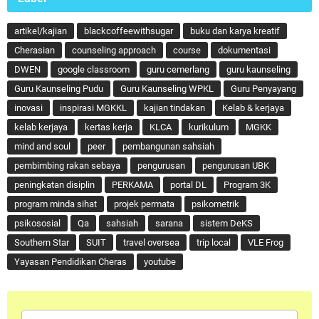
artikel/kajian
blackcoffeewithsugar
buku dan karya kreatif
Cherasian
counseling approach
course
dokumentasi
DWEN
google classroom
guru cemerlang
guru kaunseling
Guru Kaunseling Pudu
Guru Kaunseling WPKL
Guru Penyayang
inovasi
inspirasi MGKKL
kajian tindakan
Kelab & kerjaya
kelab kerjaya
kertas kerja
KLCA
kurikulum
MGKK
mind and soul
peer
pembangunan sahsiah
pembimbing rakan sebaya
pengurusan
pengurusan UBK
peningkatan disiplin
PERKAMA
portal DL
Program 3K
program minda sihat
projek permata
psikometrik
psikososial
Qa
sahsiah
sarana
sistem DeKS
Southern Star
SUIT
travel oversea
trip local
VLE Frog
Yayasan Pendidikan Cheras
youtube