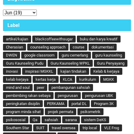
Label
artikel/kajian
blackcoffeewithsugar
buku dan karya kreatif
Cherasian
counseling approach
course
dokumentasi
DWEN
google classroom
guru cemerlang
guru kaunseling
Guru Kaunseling Pudu
Guru Kaunseling WPKL
Guru Penyayang
inovasi
inspirasi MGKKL
kajian tindakan
Kelab & kerjaya
kelab kerjaya
kertas kerja
KLCA
kurikulum
MGKK
mind and soul
peer
pembangunan sahsiah
pembimbing rakan sebaya
pengurusan
pengurusan UBK
peningkatan disiplin
PERKAMA
portal DL
Program 3K
program minda sihat
projek permata
psikometrik
psikososial
Qa
sahsiah
sarana
sistem DeKS
Southern Star
SUIT
travel oversea
trip local
VLE Frog