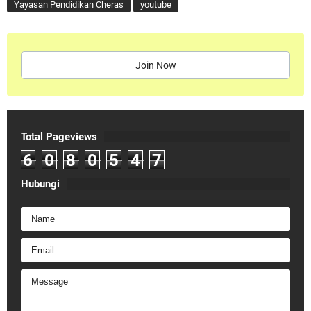
Yayasan Pendidikan Cheras
youtube
Join Now
Total Pageviews
6
0
8
0
5
4
7
Hubungi