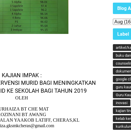
Blog A
Label
artikel/k
buku dan 
counseli
dokumen
KAJIAN IMPAK :
google c
ERVENSI MURID BAGI MENINGKATKAN
guru kau
RID
KE SEKOLAH BAGI TAHUN 2019
Guru Ka
OLEH
inovasi
URHAIZA BT CHE MAT
kajian ti
ROZINANI BT AWANG
kelab ker
JALAN YAAKOB LATIFF, CHERAS,KL
aiza.gksmkcheras@gmail.com
kurikulu