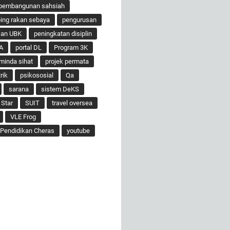
pembangunan sahsiah
ng rakan sebaya
pengurusan
san UBK
peningkatan disiplin
A
portal DL
Program 3K
minda sihat
projek permata
rik
psikososial
Qa
sarana
sistem DeKS
 Star
SUIT
travel oversea
VLE Frog
Pendidikan Cheras
youtube