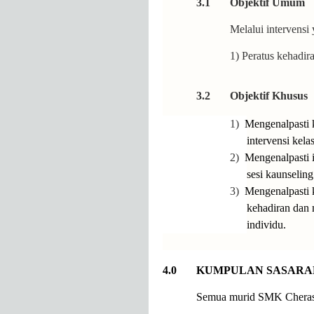
3.1 Objektif Umum
Melalui intervensi
1) Peratus kehadiran muri
3.2 Objektif Khusus
1)
Mengenalpasti k
intervensi kela
2)
Mengenalpasti i
sesi kaunseling
3)
Mengenalpasti k
kehadiran dan 
individu.
4.0 KUMPULAN SASARA
Semua murid SMK Chera