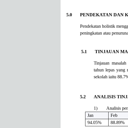
5.0 PENDEKATAN DAN K
Pendekatan holistik mengg
peningkatan atau penuruna
5.1 TINJAUAN
Tinjauan masalah
tahun lepas yang 
sekolah iaitu 88.7
5.2 ANALISIS TIN
1)
Analisis pe
Jan
Feb
94.05%
88.89%