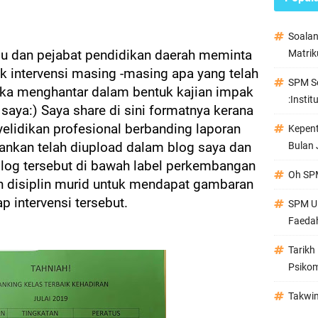
Soala
lu dan pejabat pendidikan daerah meminta
Matrik
 intervensi masing -masing apa yang telah
SPM Se
suka menghantar dalam bentuk kajian impak
:Instit
 saya:) Saya share di sini formatnya kerana
yelidikan profesional berbanding laporan
Kepen
alankan telah diupload dalam blog saya dan
Bulan 
i blog tersebut di bawah label perkembangan
Oh SPM
n disiplin murid untuk mendapat gambaran
ap intervensi tersebut.
SPM Ul
Faeda
Tarikh
Psikom
Takwi