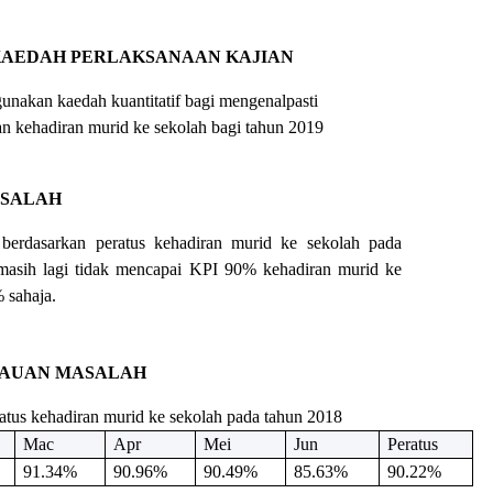
AEDAH PERLAKSANAAN KAJIAN
unakan kaedah kuantitatif bagi mengenalpasti
n kehadiran murid ke sekolah bagi tahun 2019
 MASALAH
 berdasarkan peratus kehadiran murid ke sekolah pada
masih lagi tidak mencapai KPI 90% kehadiran murid ke
% sahaja.
JAUAN MASALAH
ratus kehadiran murid ke sekolah pada tahun 2018
Mac
Apr
Mei
Jun
Peratus
91.34%
90.96%
90.49%
85.63%
90.22%