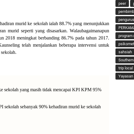
peer
pembimbi
penguru
kehadiran murid ke sekolah ialah 88.7% yang menunjukkan
PERKAM
an murid seperti yang disasarkan. Walaubagaimanapun
program 
un 2018 meningkat berbanding 86.7% pada tahun 2017.
psikomet
aunseling telah menjalankan beberapa intervensi untuk
 sekolah.
sahsiah
Southern
trip local
Yayasan 
 ke sekolah yang masih tidak mencapai KPI KPM 95%
PI sekolah sebanyak 90% kehadiran murid ke sekolah