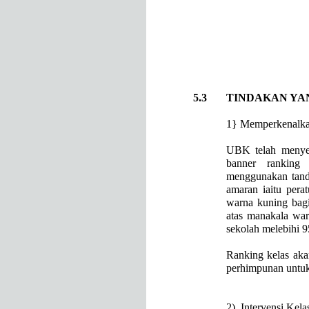
5.3 TINDAKAN YANG
1} Memperkenalka
UBK telah meny
banner ranking
menggunakan tand
amaran iaitu pera
warna kuning bagi
atas manakala war
sekolah melebihi 
Ranking kelas aka
perhimpunan untuk
2)
Intervensi Kela