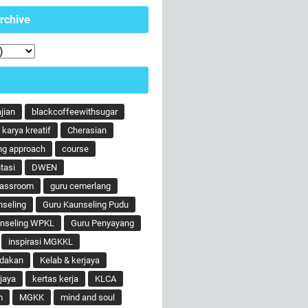
rchive
ajian
blackcoffeewithsugar
karya kreatif
Cherasian
ng approach
course
tasi
DWEN
lassroom
guru cemerlang
nseling
Guru Kaunseling Pudu
unseling WPKL
Guru Penyayang
inspirasi MGKKL
ndakan
Kelab & kerjaya
jaya
kertas kerja
KLCA
m
MGKK
mind and soul