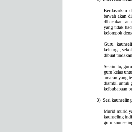
Berdasarkan d
bawah akan di
dibacakan ana
yang tidak hadi
kelompok deng
Guru kaunsel
keluarga, seko
dibuat tindaka
Selain itu, gur
guru kelas unt
amaran yang te
diambil untuk 
keibubapaan pu
3)
Sesi kaunseling
Murid-murid ya
kaunseling ind
guru kaunselin