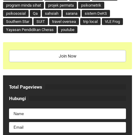
program minda sihat
projek permata
psikometrik
psikososial
Qa
sahsiah
sarana
sistem DeKS
Southern Star
SUIT
travel oversea
trip local
VLE Frog
Yayasan Pendidikan Cheras
youtube
Join Now
Total Pageviews
Hubungi