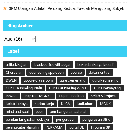
SPM Ulangan Adalah Peluang Kedua: Faedah Mengulang Subjek
Blog Archive
Label
artikel/kajian
blackcoffeewithsugar
buku dan karya kreatif
Cherasian
counseling approach
course
dokumentasi
DWEN
google classroom
guru cemerlang
guru kaunseling
Guru Kaunseling Pudu
Guru Kaunseling WPKL
Guru Penyayang
inovasi
inspirasi MGKKL
kajian tindakan
Kelab & kerjaya
kelab kerjaya
kertas kerja
KLCA
kurikulum
MGKK
mind and soul
peer
pembangunan sahsiah
pembimbing rakan sebaya
pengurusan
pengurusan UBK
peningkatan disiplin
PERKAMA
portal DL
Program 3K