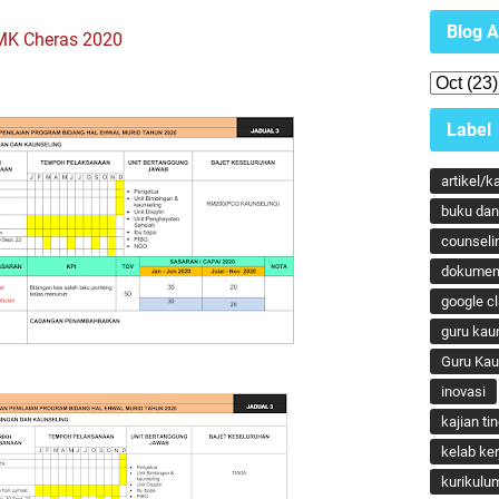
Blog A
MK Cheras 2020
Label
artikel/k
buku dan 
counseli
dokumen
google c
guru kau
Guru Ka
inovasi
kajian ti
kelab ker
kurikulu