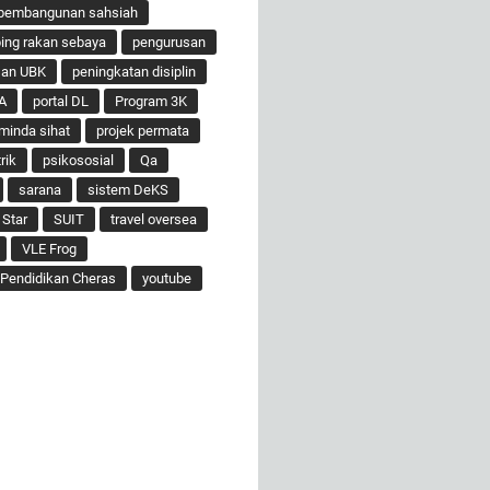
pembangunan sahsiah
ng rakan sebaya
pengurusan
san UBK
peningkatan disiplin
A
portal DL
Program 3K
minda sihat
projek permata
rik
psikososial
Qa
sarana
sistem DeKS
 Star
SUIT
travel oversea
VLE Frog
Pendidikan Cheras
youtube