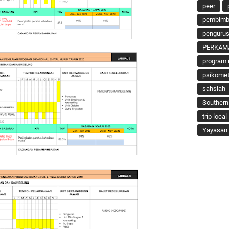
peer
pembimbi
penguru
PERKAM
program 
psikomet
sahsiah
Southern
trip local
Yayasan 