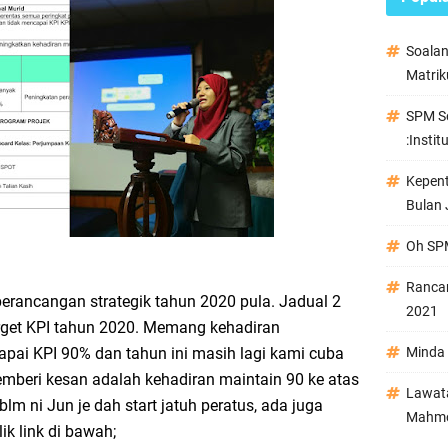
Soala
Matrik
SPM Se
:Instit
Kepen
Bulan 
Oh SPM
Ranca
perancangan strategik tahun 2020 pula. Jadual 2
2021
arget KPI tahun 2020. Memang kehadiran
ai KPI 90% dan tahun ini masih lagi kami cuba
Minda 
mberi kesan adalah kehadiran maintain 90 ke atas
Lawata
m ni Jun je dah start jatuh peratus, ada juga
Mahmo
ik link di bawah;