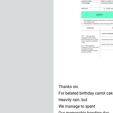
Thanks sis
For belated birthday carrot ca
Heavily rain..but
We manage to spent
Our memorable bonding day