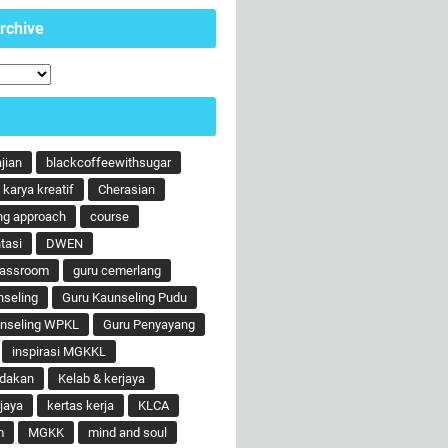
rchive
ajian
blackcoffeewithsugar
karya kreatif
Cherasian
ng approach
course
tasi
DWEN
lassroom
guru cemerlang
nseling
Guru Kaunseling Pudu
unseling WPKL
Guru Penyayang
inspirasi MGKKL
ndakan
Kelab & kerjaya
jaya
kertas kerja
KLCA
m
MGKK
mind and soul