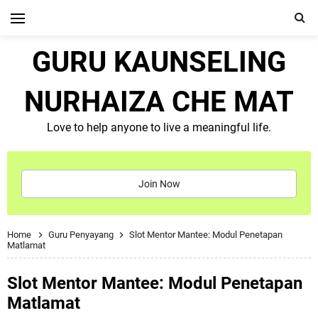
GURU KAUNSELING
NURHAIZA CHE MAT
Love to help anyone to live a meaningful life.
Join Now
Home
Guru Penyayang
Slot Mentor Mantee: Modul Penetapan
Matlamat
Slot Mentor Mantee: Modul Penetapan
Matlamat