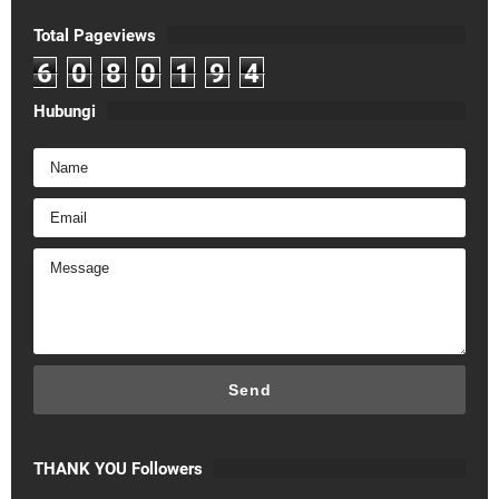
Total Pageviews
6
0
8
0
1
9
4
Hubungi
THANK YOU Followers