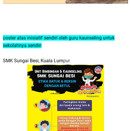
oster atas inisiatif sendiri oleh guru kaunseling untuk
p
sekolahnya sendiri
SMK Sungai Besi, Kuala Lum
pur