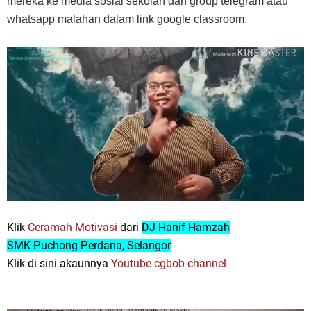
mereka ke media sosial sekolah dan grou
p telegram atau
whatsa
p
p malahan dalam link google classroom.
Klik
Ceramah Motivasi
dari
DJ Hanif Hamzah
SMK
uchong
erdana, Selangor
P
P
Klik di sini akaunnya
Youtube cgbob channel