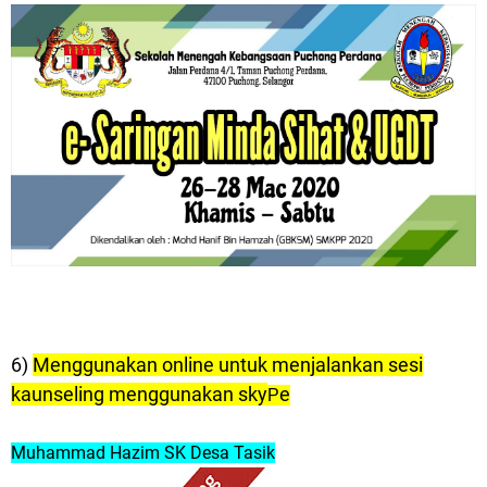
6)
Menggunakan online untuk menjalankan sesi
kaunseling menggunakan sky
e
P
Muhammad Hazim SK Desa Tasik