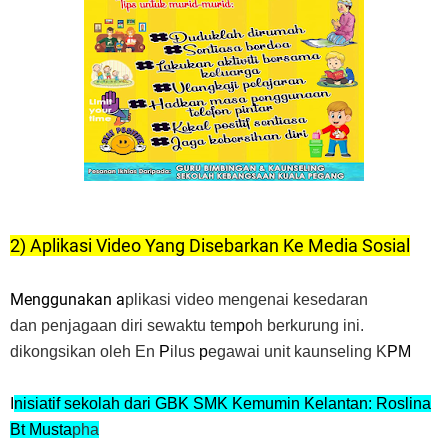
2) Aplikasi Video Yang Disebarkan Ke Media Sosial
Menggunakan a
plikasi
video mengenai kesedaran
dan
penjagaan diri sewaktu tem
p
oh berkurung ini.
dikongsikan oleh En
P
ilus
p
egawai unit kaunseling K
PM
I
nisiatif sekolah dari GBK SMK Kemumin Kelantan: Roslina
Bt Must
a
pha