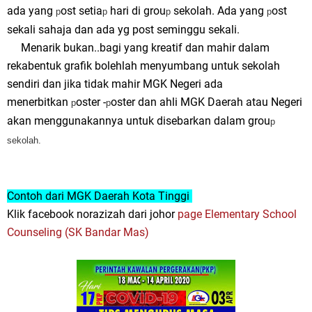
ada yang
ost setia
hari di grou
sekolah. Ada yang
ost
p
p
p
p
sekali sahaja dan ada yg post seminggu sekali.
Menarik bukan..bagi yang kreatif dan mahir dalam
rekabentuk grafik bolehlah menyumbang untuk sekolah
sendiri dan jika tidak mahir MGK Negeri ada
menerbitkan
oster -
oster dan ahli MGK Daerah atau Negeri
p
p
akan menggunakannya untuk disebarkan dalam grou
p
sekolah.
Contoh dari MGK Daerah Kota Tinggi
Klik facebook norazizah dari johor
page Elementary School
Counseling (SK Bandar Mas)