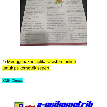
Menggunakan a
likasi sistem online
p
5)
untuk
sikometrik se
erti
p
p
SMK Cheras