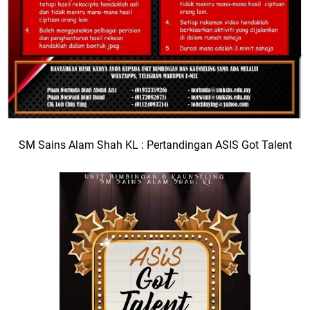
SM Sains Alam Shah KL : Pertandingan ASIS Got Talent