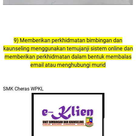
9) Memberikan
e
rkhidmatan bimbingan dan
p
kaunseling menggunakan temujanji sistem online dan
memberikan
erkhidmatan dalam bentuk membalas
p
email atau menghubungi murid
SMK Cheras WPKL