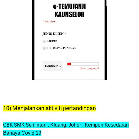
10) Menjalankan aktiviti
ertandingan
p
GBK SMK Seri Intan
, Kluang, Johor : Kempen Kesedaran
Bahaya Covid 19