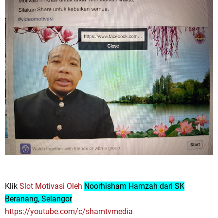
Klik
Slot Motivasi Oleh
Noorhisham Hamzah dari SK
Beranang
, Selangor
https://youtube.com/c/shamtvmedia