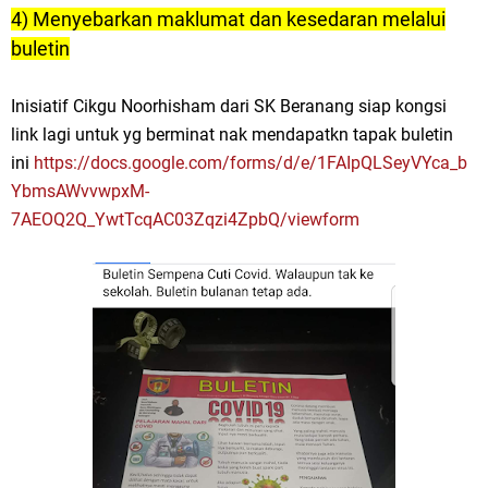
4) Menyebarkan maklumat dan kesedaran melalui
buletin
Inisiatif Cikgu Noorhisham dari SK Beranang siap kongsi
link lagi untuk yg berminat nak mendapatkn tapak buletin
ini
https://docs.google.com/forms/d/e/1FAIpQLSeyVYca_b
YbmsAWvvwpxM-
7AEOQ2Q_YwtTcqAC03Zqzi4ZpbQ/viewform