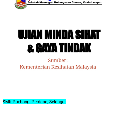
SMK
erdana, Selangor
Puchong
P