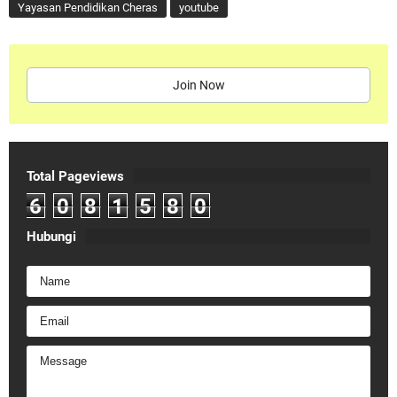
Yayasan Pendidikan Cheras
youtube
Join Now
Total Pageviews
6
0
8
1
5
8
0
Hubungi