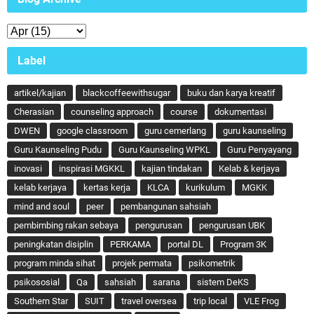
Label
artikel/kajian
blackcoffeewithsugar
buku dan karya kreatif
Cherasian
counseling approach
course
dokumentasi
DWEN
google classroom
guru cemerlang
guru kaunseling
Guru Kaunseling Pudu
Guru Kaunseling WPKL
Guru Penyayang
inovasi
inspirasi MGKKL
kajian tindakan
Kelab & kerjaya
kelab kerjaya
kertas kerja
KLCA
kurikulum
MGKK
mind and soul
peer
pembangunan sahsiah
pembimbing rakan sebaya
pengurusan
pengurusan UBK
peningkatan disiplin
PERKAMA
portal DL
Program 3K
program minda sihat
projek permata
psikometrik
psikososial
Qa
sahsiah
sarana
sistem DeKS
Southern Star
SUIT
travel oversea
trip local
VLE Frog