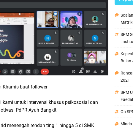
Soala
Matrik
SPM Se
:Instit
Kepen
Bulan 
Ranca
2021
Khamis buat follower
SPM Ul
Faeda
i kami untuk intervensi khusus psikososial dan
otivasi PdPR Ayuh Bangkit.
Oh SPM
Minda 
rid menengah rendah ting 1 hingga 5 di SMK