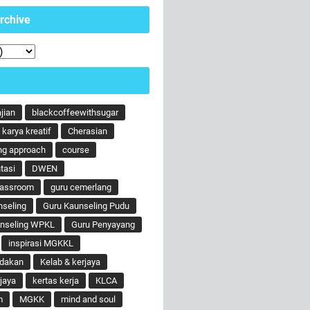
rchive
ajian
blackcoffeewithsugar
karya kreatif
Cherasian
ng approach
course
tasi
DWEN
lassroom
guru cemerlang
nseling
Guru Kaunseling Pudu
unseling WPKL
Guru Penyayang
inspirasi MGKKL
ndakan
Kelab & kerjaya
jaya
kertas kerja
KLCA
m
MGKK
mind and soul