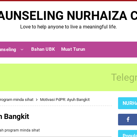
AUNSELING NURHAIZA 
Love to help anyone to live a meaningful life.
Bahan UBK
Muat Turun
unseling
Teleg
rogram minda sihat
Motivasi PdPR: Ayuh Bangkit
NURH
h Bangkit
iah
program minda sihat
Popula