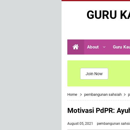
GURU K
About
Guru Ka
Join Now
Home
pembangunan sahsiah
p
Motivasi PdPR: Ayu
August 05, 2021
pembangunan sahs