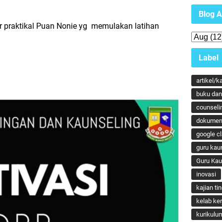
Blog A
r praktikal Puan Nonie yg memulakan latihan
Label
artikel/k
buku dan 
counseli
dokumen
google c
guru kau
Guru Ka
inovasi
kajian ti
kelab ker
kurikulu