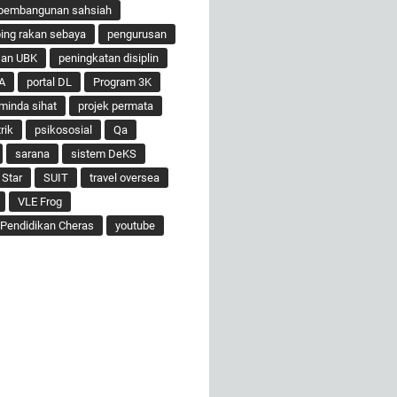
pembangunan sahsiah
ng rakan sebaya
pengurusan
san UBK
peningkatan disiplin
A
portal DL
Program 3K
minda sihat
projek permata
rik
psikososial
Qa
sarana
sistem DeKS
 Star
SUIT
travel oversea
VLE Frog
Pendidikan Cheras
youtube