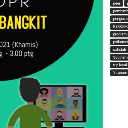
peer
pembimbi
penguru
PERKAM
program 
psikomet
sahsiah
Southern
trip local
Yayasan 