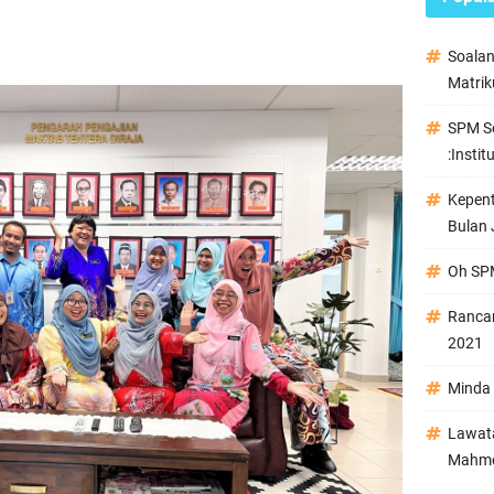
Soala
Matrik
SPM Se
:Instit
Kepen
Bulan 
Oh SPM
Ranca
2021
Minda 
Lawata
Mahmo