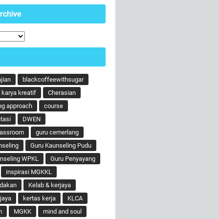
rchive
ajian
blackcoffeewithsugar
karya kreatif
Cherasian
ng approach
course
tasi
DWEN
lassroom
guru cemerlang
nseling
Guru Kaunseling Pudu
unseling WPKL
Guru Penyayang
inspirasi MGKKL
ndakan
Kelab & kerjaya
jaya
kertas kerja
KLCA
m
MGKK
mind and soul