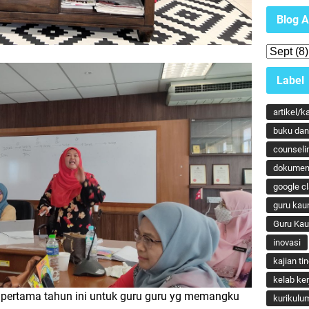
Blog A
Label
artikel/k
buku dan 
counseli
dokumen
google c
guru kau
Guru Ka
inovasi
kajian ti
kelab ker
pertama tahun ini untuk guru guru yg memangku
kurikulu