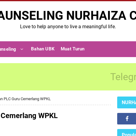
AUNSELING NURHAIZA 
Love to help anyone to live a meaningful life.
Bahan UBK
Muat Turun
unseling
Teleg
n PLC Guru Cemerlang WPKL
NURH
 Cemerlang WPKL
Popula