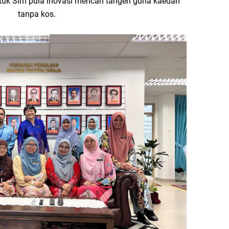
uk Sim pula inovasi mencari tangen guna kaedah
tanpa kos.