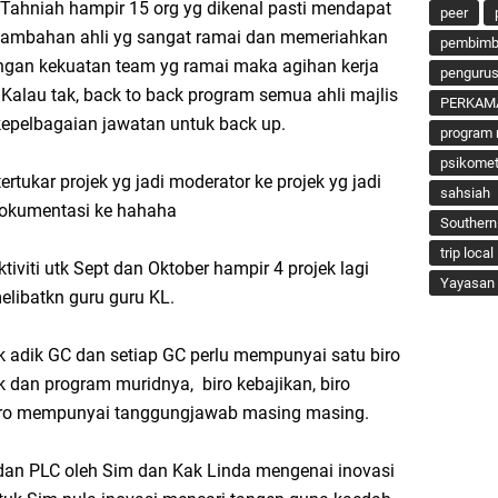
Tahniah hampir 15 org yg dikenal pasti mendapat
peer
rtambahan ahli yg sangat ramai dan memeriahkan
pembimbi
Dengan kekuatan team yg ramai maka agihan kerja
penguru
 Kalau tak, back to back program semua ahli majlis
PERKAM
kepelbagaian jawatan untuk back up.
program 
psikomet
tukar projek yg jadi moderator ke projek yg jadi
sahsiah
okumentasi ke hahaha
Southern
trip local
tiviti utk Sept dan Oktober hampir 4 projek lagi
Yayasan 
elibatkn guru guru KL.
 adik GC dan setiap GC perlu mempunyai satu biro
dan program muridnya, biro kebajikan, biro
 biro mempunyai tanggungjawab masing masing.
dan PLC oleh Sim dan Kak Linda mengenai inovasi