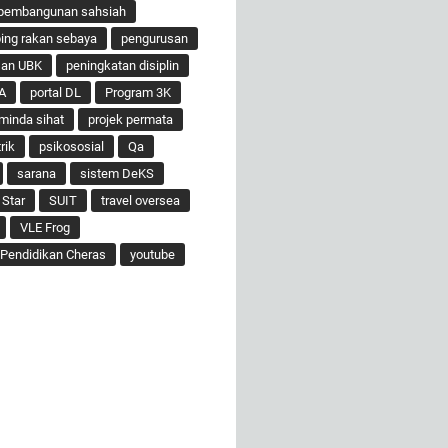
pembangunan sahsiah
ng rakan sebaya
pengurusan
san UBK
peningkatan disiplin
A
portal DL
Program 3K
minda sihat
projek permata
rik
psikososial
Qa
sarana
sistem DeKS
 Star
SUIT
travel oversea
VLE Frog
Pendidikan Cheras
youtube