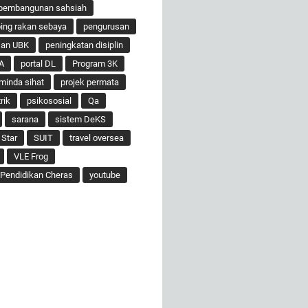
pembangunan sahsiah
ng rakan sebaya
pengurusan
san UBK
peningkatan disiplin
A
portal DL
Program 3K
minda sihat
projek permata
rik
psikososial
Qa
sarana
sistem DeKS
 Star
SUIT
travel oversea
VLE Frog
Pendidikan Cheras
youtube