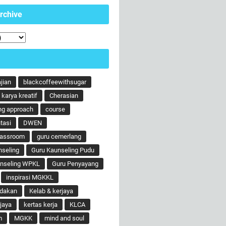
rchive
ajian
blackcoffeewithsugar
karya kreatif
Cherasian
ng approach
course
tasi
DWEN
lassroom
guru cemerlang
nseling
Guru Kaunseling Pudu
unseling WPKL
Guru Penyayang
inspirasi MGKKL
ndakan
Kelab & kerjaya
jaya
kertas kerja
KLCA
m
MGKK
mind and soul