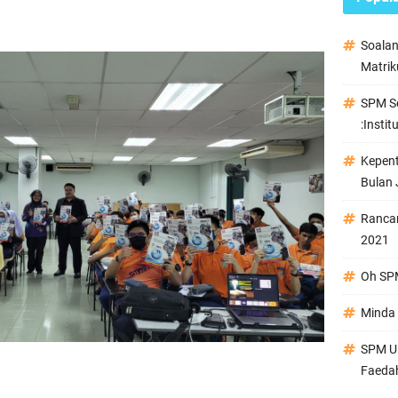
Soala
Matrik
SPM Se
:Instit
Kepen
Bulan 
Ranca
2021
Oh SPM
Minda 
SPM Ul
Faeda