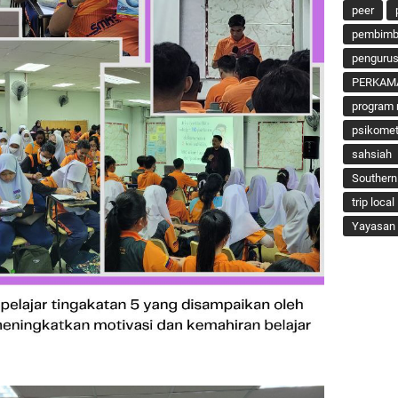
peer
pembimbi
penguru
PERKAM
program 
psikomet
sahsiah
Southern
trip local
Yayasan 