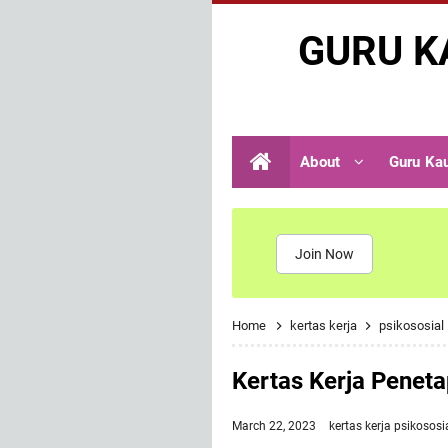
GURU K
About
Guru Ka
Join Now
Home
kertas kerja
psikososial
Kertas Kerja Peneta
March 22, 2023
kertas kerja
psikososi