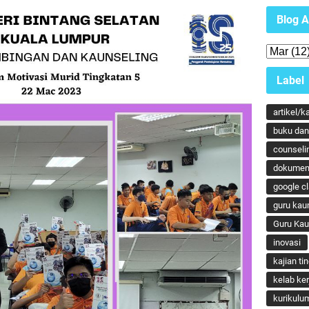
Blog A
Label
artikel/k
buku dan 
counseli
dokumen
google c
guru kau
Guru Ka
inovasi
kajian ti
kelab ker
kurikulu