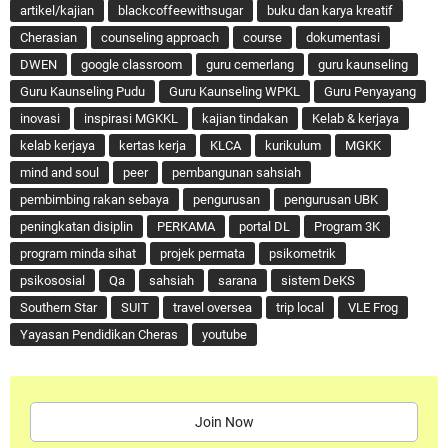
artikel/kajian
blackcoffeewithsugar
buku dan karya kreatif
Cherasian
counseling approach
course
dokumentasi
DWEN
google classroom
guru cemerlang
guru kaunseling
Guru Kaunseling Pudu
Guru Kaunseling WPKL
Guru Penyayang
inovasi
inspirasi MGKKL
kajian tindakan
Kelab & kerjaya
kelab kerjaya
kertas kerja
KLCA
kurikulum
MGKK
mind and soul
peer
pembangunan sahsiah
pembimbing rakan sebaya
pengurusan
pengurusan UBK
peningkatan disiplin
PERKAMA
portal DL
Program 3K
program minda sihat
projek permata
psikometrik
psikososial
Qa
sahsiah
sarana
sistem DeKS
Southern Star
SUIT
travel oversea
trip local
VLE Frog
Yayasan Pendidikan Cheras
youtube
Join Now