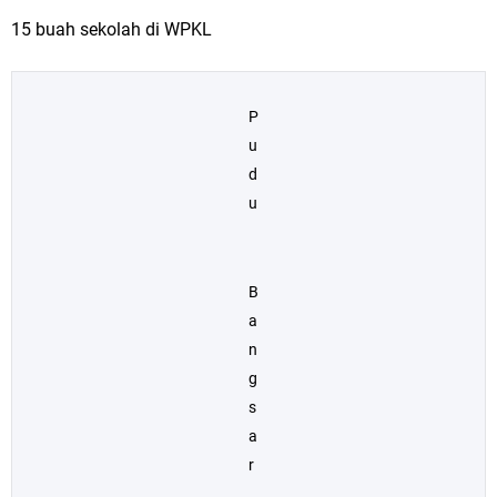
15 buah sekolah di WPKL
P
u
d
u
B
a
n
g
s
a
r