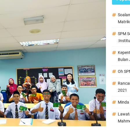
Soala
Matrik
SPM Se
:Instit
Kepen
Bulan 
Oh SPM
Ranca
2021
Minda 
Lawata
Mahmo