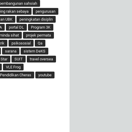
pembangunan sahsiah
ng rakan sebaya
pengurusan
san UBK
peningkatan disiplin
A
portal DL
Program 3K
minda sihat
projek permata
rik
psikososial
Qa
sarana
sistem DeKS
 Star
SUIT
travel oversea
VLE Frog
Pendidikan Cheras
youtube