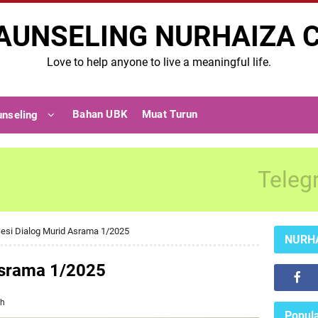
AUNSELING NURHAIZA 
Love to help anyone to live a meaningful life.
Bahan UBK
Muat Turun
unseling
Teleg
esi Dialog Murid Asrama 1/2025
NURH
Asrama 1/2025
ah
Popula