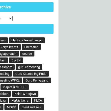
rchive
ajian
blackcoffeewithsugar
karya kreatif
Cherasian
ng approach
course
tasi
DWEN
lassroom
guru cemerlang
nseling
Guru Kaunseling Pudu
unseling WPKL
Guru Penyayang
inspirasi MGKKL
ndakan
Kelab & kerjaya
jaya
kertas kerja
KLCA
m
MGKK
mind and soul