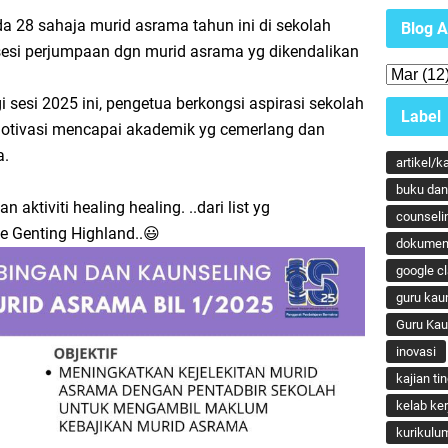
a 28 sahaja murid asrama tahun ini di sekolah
Blog A
 sesi perjumpaan dgn murid asrama yg dikendalikan
 sesi 2025 ini, pengetua berkongsi aspirasi sekolah
Label
motivasi mencapai akademik yg cemerlang dan
a.
artikel/k
buku dan 
aktiviti healing healing. ..dari list yg
counseli
e Genting Highland..😃
dokumen
google c
guru kau
Guru Ka
inovasi
kajian ti
kelab ker
kurikulu