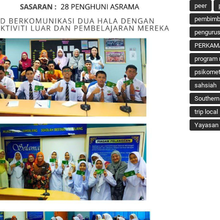
peer
pembimbi
penguru
PERKAM
program 
psikomet
sahsiah
Southern
trip local
Yayasan 