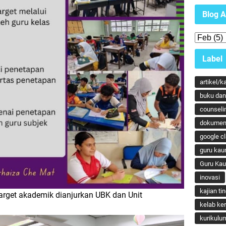
Blog A
Label
artikel/k
buku dan 
counseli
dokumen
google c
guru kau
Guru Ka
inovasi
kajian ti
rget akademik dianjurkan UBK dan Unit
kelab ker
kurikulu