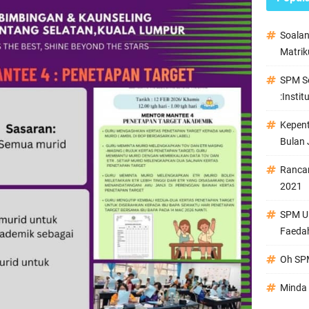
Soala
Matrik
SPM Se
:Instit
Kepen
Bulan 
Ranca
2021
SPM Ul
Faeda
Oh SPM
Minda 