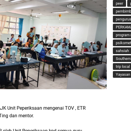
peer
pembimbi
penguru
PERKAM
program 
psikomet
sahsiah
Southern
trip local
Yayasan 
AJK Unit Peperiksaan mengenai TOV , ETR
Ting dan mentor.
 oleh Unit Peperiksaan kpd semua guru