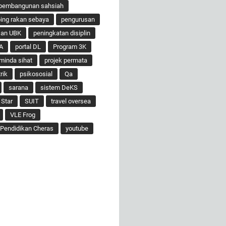
pembangunan sahsiah
ng rakan sebaya
pengurusan
san UBK
peningkatan disiplin
A
portal DL
Program 3K
minda sihat
projek permata
rik
psikososial
Qa
sarana
sistem DeKS
 Star
SUIT
travel oversea
VLE Frog
Pendidikan Cheras
youtube