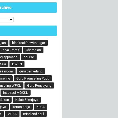
rchive
ajian
blackcoffeewithsugar
karya kreatif
Cherasian
ng approach
course
tasi
DWEN
lassroom
guru cemerlang
nseling
Guru Kaunseling Pudu
unseling WPKL
Guru Penyayang
inspirasi MGKKL
ndakan
Kelab & kerjaya
jaya
kertas kerja
KLCA
m
MGKK
mind and soul