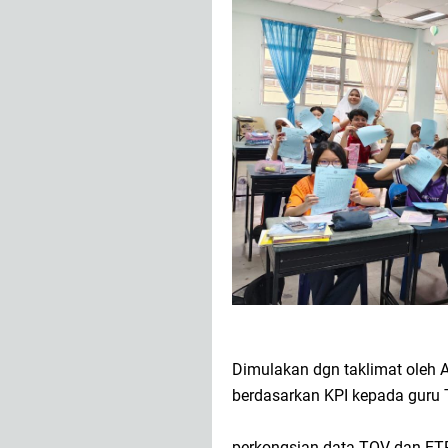
Dimulakan dgn taklimat oleh 
berdasarkan KPI kepada guru 
perkongsian data TOV dan ETR