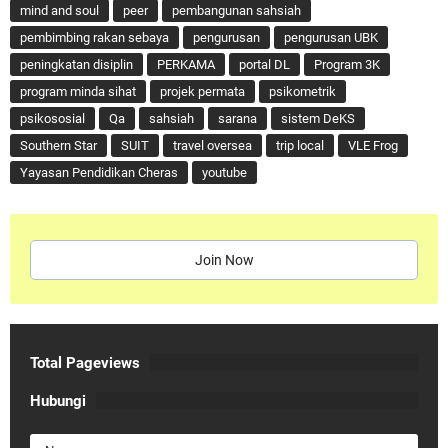
mind and soul
peer
pembangunan sahsiah
pembimbing rakan sebaya
pengurusan
pengurusan UBK
peningkatan disiplin
PERKAMA
portal DL
Program 3K
program minda sihat
projek permata
psikometrik
psikososial
Qa
sahsiah
sarana
sistem DeKS
Southern Star
SUIT
travel oversea
trip local
VLE Frog
Yayasan Pendidikan Cheras
youtube
Join Now
Total Pageviews
Hubungi