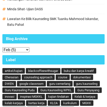
Minda Sihat- Ujian DASS
Lawatan Ke Bilik Kaunseling SMK Tuanku Mahmood Iskandar,
Batu Pahat
Blog Archive
Label
artikel/kajian
blackcoffeewithsugar
buku dan karya kreatif
Cherasian
counseling approach
course
dokumentasi
DWEN
google classroom
guru cemerlang
guru kaunseling
Guru Kaunseling Pudu
Guru Kaunseling WPKL
Guru Penyayang
inovasi
inspirasi MGKKL
kajian tindakan
Kelab & kerjaya
kelab kerjaya
kertas kerja
KLCA
kurikulum
MGKK