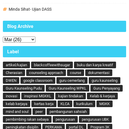
Minda Sihat- Ujian DASS
Blog Archive
Label
artikel/kajian
blackcoffeewithsugar
buku dan karya kreatif
Cherasian
counseling approach
course
dokumentasi
DWEN
google classroom
guru cemerlang
guru kaunseling
Guru Kaunseling Pudu
Guru Kaunseling WPKL
Guru Penyayang
inovasi
inspirasi MGKKL
kajian tindakan
Kelab & kerjaya
kelab kerjaya
kertas kerja
KLCA
kurikulum
MGKK
mind and soul
peer
pembangunan sahsiah
pembimbing rakan sebaya
pengurusan
pengurusan UBK
peningkatan disiplin
PERKAMA
portal DL
Program 3K