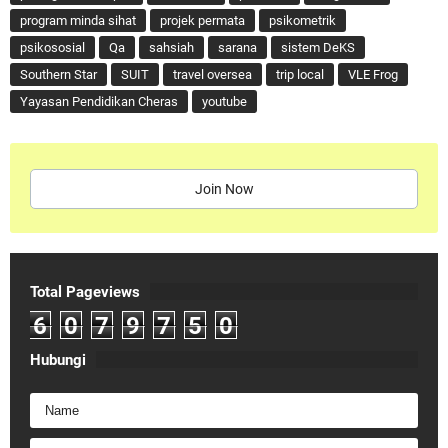
program minda sihat
projek permata
psikometrik
psikososial
Qa
sahsiah
sarana
sistem DeKS
Southern Star
SUIT
travel oversea
trip local
VLE Frog
Yayasan Pendidikan Cheras
youtube
Join Now
Total Pageviews
6
0
7
9
7
5
0
Hubungi