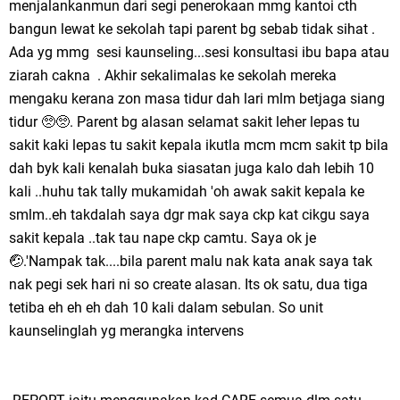
menjalankanmun dari segi penerokaan mmg kantoi cth
bangun lewat ke sekolah tapi parent bg sebab tidak sihat .
Ada yg mmg sesi kaunseling...sesi konsultasi ibu bapa atau
ziarah cakna . Akhir sekalimalas ke sekolah mereka
mengaku kerana zon masa tidur dah lari mlm betjaga siang
tidur 🥺🥺. Parent bg alasan selamat sakit leher lepas tu
sakit kaki lepas tu sakit kepala ikutla mcm mcm sakit tp bila
dah byk kali kenalah buka siasatan juga kalo dah lebih 10
kali ..huhu tak tally mukamidah 'oh awak sakit kepala ke
smlm..eh takdalah saya dgr mak saya ckp kat cikgu saya
sakit kepala ..tak tau nape ckp camtu. Saya ok je
🤕.'Nampak tak....bila parent malu nak kata anak saya tak
nak pegi sek hari ni so create alasan. Its ok satu, dua tiga
tetiba eh eh eh dah 10 kali dalam sebulan. So unit
kaunselinglah yg merangka intervens