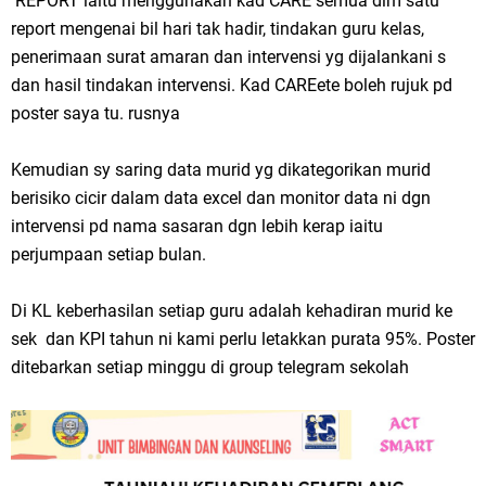
REPORT iaitu menggunakan kad CARE semua dlm satu
report mengenai bil hari tak hadir, tindakan guru kelas,
penerimaan surat amaran dan intervensi yg dijalankani s
dan hasil tindakan intervensi. Kad CAREete boleh rujuk pd
poster saya tu. rusnya
Kemudian sy saring data murid yg dikategorikan murid
berisiko cicir dalam data excel dan monitor data ni dgn
intervensi pd nama sasaran dgn lebih kerap iaitu
perjumpaan setiap bulan.
Di KL keberhasilan setiap guru adalah kehadiran murid ke
sek dan KPI tahun ni kami perlu letakkan purata 95%. Poster
ditebarkan setiap minggu di group telegram sekolah