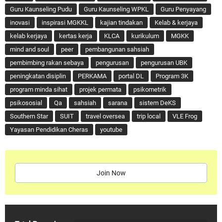
Guru Kaunseling Pudu
Guru Kaunseling WPKL
Guru Penyayang
inovasi
inspirasi MGKKL
kajian tindakan
Kelab & kerjaya
kelab kerjaya
kertas kerja
KLCA
kurikulum
MGKK
mind and soul
peer
pembangunan sahsiah
pembimbing rakan sebaya
pengurusan
pengurusan UBK
peningkatan disiplin
PERKAMA
portal DL
Program 3K
program minda sihat
projek permata
psikometrik
psikososial
Qa
sahsiah
sarana
sistem DeKS
Southern Star
SUIT
travel oversea
trip local
VLE Frog
Yayasan Pendidikan Cheras
youtube
Join Now