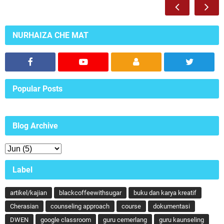
NURHAIZA CHE MAT
Popular Posts
Blog Archive
Label
artikel/kajian
blackcoffeewithsugar
buku dan karya kreatif
Cherasian
counseling approach
course
dokumentasi
DWEN
google classroom
guru cemerlang
guru kaunseling