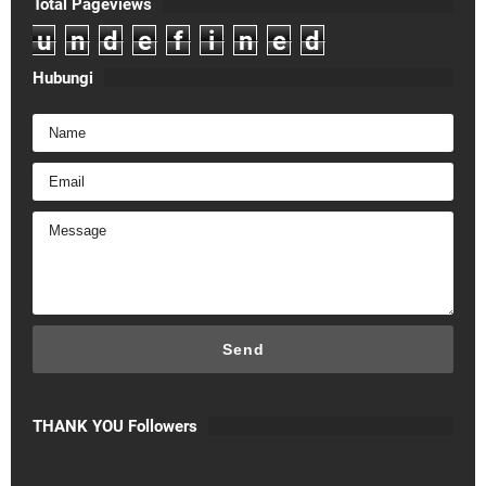
Total Pageviews
u
n
d
e
f
i
n
e
d
Hubungi
THANK YOU Followers