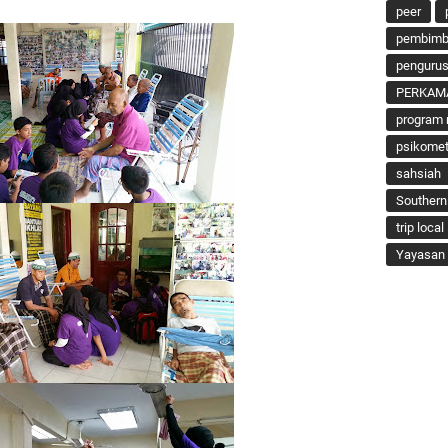
peer
pembimbi
penguru
PERKAM
program 
psikomet
sahsiah
Southern
trip local
Yayasan 