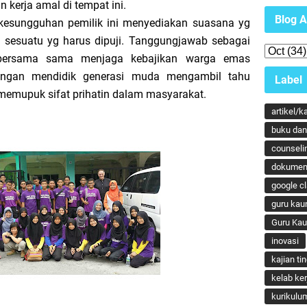
n kerja amal di tempat ini.
Blog A
esungguhan pemilik ini menyediakan suasana yg
ni sesuatu yg harus dipuji. Tanggungjawab sebagai
bersama sama menjaga kebajikan warga emas
Dengan mendidik generasi muda mengambil tahu
Label
memupuk sifat prihatin dalam masyarakat.
artikel/k
buku dan 
counseli
dokumen
google c
guru kau
Guru Ka
inovasi
kajian ti
kelab ker
kurikulu