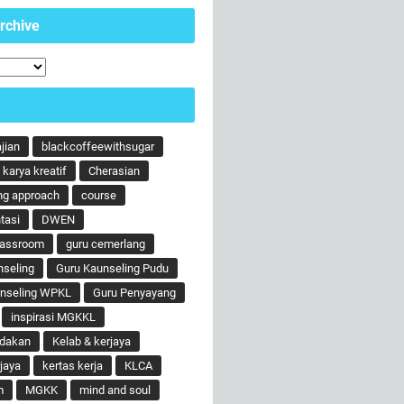
rchive
ajian
blackcoffeewithsugar
karya kreatif
Cherasian
ng approach
course
tasi
DWEN
lassroom
guru cemerlang
nseling
Guru Kaunseling Pudu
unseling WPKL
Guru Penyayang
inspirasi MGKKL
ndakan
Kelab & kerjaya
jaya
kertas kerja
KLCA
m
MGKK
mind and soul