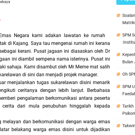
sebaya
Soala
☺
Matrik
Emas Negara kami adakan lawatan ke rumah
SPM Se
:Instit
tak di Kajang. Saya tau mengenai rumah ini kerana
 sebagai kerani. Pusat jagaan ini diasaskan oleh Dr
Kepen
aan ini diambil sempena nama isterinya. Pusat ini
Bulan 
ki sahaja. Kami disambut oleh Mr Meme mat salih
karelawan di sini dan menjadi projek manager.
Oh SPM
uar menjalankan tugas sukarelawan disini menarik
SPM Ul
gikuti ceritanya dengan lebih lanjut. Berbahasa
Faeda
 memberi pengalaman berkomunikasi antara peserta
cerita dari mula penubuhan hinggalah kepada
Tarikh
Psikom
ng melayan dan berkomunikasi dengan warga emas
Takwi
 latar belakang warga emas disini untuk dijadikan