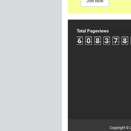
Join Now
Total Pageviews
6
0
8
3
7
8
Copyright ©