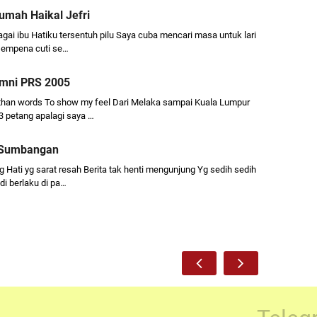
umah Haikal Jefri
gai ibu Hatiku tersentuh pilu Saya cuba mencari masa untuk lari
sempena cuti se…
umni PRS 2005
 than words To show my feel Dari Melaka sampai Kuala Lumpur
3 petang apalagi saya …
: Sumbangan
Hati yg sarat resah Berita tak henti mengunjung Yg sedih sedih
i berlaku di pa…