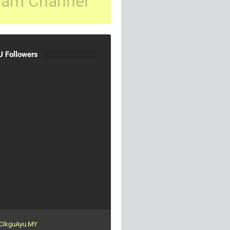
ram Channel
 Followers
CikguAyu.MY