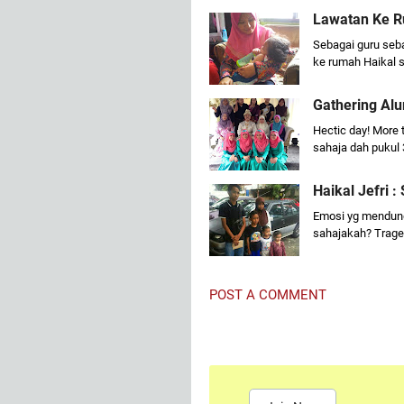
Lawatan Ke R
Sebagai guru seba
ke rumah Haikal 
Gathering Al
Hectic day! More
sahaja dah pukul 
Haikal Jefri 
Emosi yg mendung 
sahajakah? Traged
POST A COMMENT