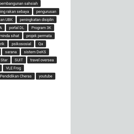
pembangunan sahsiah
ng rakan sebaya
pengurusan
san UBK
peningkatan disiplin
A
portal DL
Program 3K
minda sihat
projek permata
rik
psikososial
Qa
sarana
sistem DeKS
 Star
SUIT
travel oversea
VLE Frog
Pendidikan Cheras
youtube