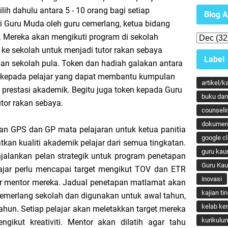
ilih dahulu antara 5 - 10 orang bagi setiap
Blog A
di Guru Muda oleh guru cemerlang, ketua bidang
ih. Mereka akan mengikuti program di sekolah
ke sekolah untuk menjadi tutor rakan sebaya
Label
an sekolah pula. Token dan hadiah galakan antara
n kepada pelajar yang dapat membantu kumpulan
artikel/k
 prestasi akademik. Begitu juga token kepada Guru
buku dan 
tor rakan sebaya.
counseli
dokumen
n GPS dan GP mata pelajaran untuk ketua panitia
google c
tkan kualiti akademik pelajar dari semua tingkatan.
guru kau
jalankan pelan strategik untuk program penetapan
Guru Ka
ajar perlu mencapai target mengikut TOV dan ETR
inovasi
r mentor mereka. Jadual penetapan matlamat akan
kajian ti
cemerlang sekolah dan digunakan untuk awal tahun,
kelab ker
ahun. Setiap pelajar akan meletakkan target mereka
kurikulu
gikut kreativiti. Mentor akan dilatih agar tahu