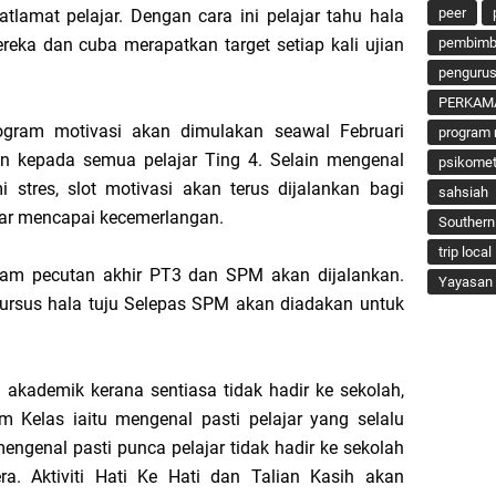
peer
lamat pelajar. Dengan cara ini pelajar tahu hala
eka dan cuba merapatkan target setiap kali ujian
pembimbi
penguru
PERKAM
rogram motivasi akan dimulakan seawal Februari
program 
an kepada semua pelajar Ting 4. Selain mengenal
psikomet
 stres, slot motivasi akan terus dijalankan bagi
sahsiah
ar mencapai kecemerlangan.
Southern
trip local
gram pecutan akhir PT3 dan SPM akan dijalankan.
Yayasan 
kursus hala tuju Selepas SPM akan diadakan untuk
 akademik kerana sentiasa tidak hadir ke sekolah,
Kelas iaitu mengenal pasti pelajar yang selalu
mengenal pasti punca pelajar tidak hadir ke sekolah
ra. Aktiviti Hati Ke Hati dan Talian Kasih akan