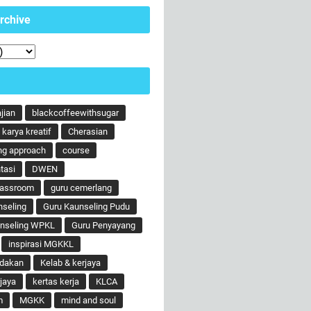
rchive
ajian
blackcoffeewithsugar
karya kreatif
Cherasian
ng approach
course
tasi
DWEN
lassroom
guru cemerlang
nseling
Guru Kaunseling Pudu
unseling WPKL
Guru Penyayang
inspirasi MGKKL
ndakan
Kelab & kerjaya
jaya
kertas kerja
KLCA
m
MGKK
mind and soul