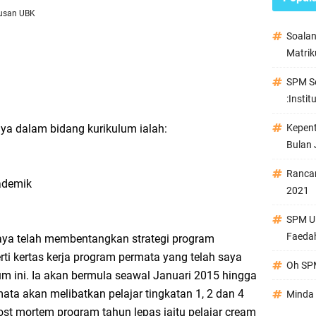
usan UBK
Soala
Matrik
SPM Se
:Instit
ya dalam bidang kurikulum ialah:
Kepen
Bulan 
Ranca
ademik
2021
SPM Ul
Faeda
saya telah membentangkan strategi program
ti kertas kerja program permata yang telah saya
Oh SPM
um ini. Ia akan bermula seawal Januari 2015 hingga
ta akan melibatkan pelajar tingkatan 1, 2 dan 4
Minda 
 post mortem program tahun lepas iaitu pelajar cream