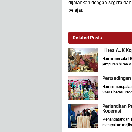
dijalankan dengan segera da
pelajar.
Related Posts
Hi tea AJK Ko
Hari ni menaiki L
jemputan hi tea 
Pertandingan
Hari ini merupak
SMK Cheras. Pro
Perlantikan 
Koperasi
Menandatangani k
merupakan majli