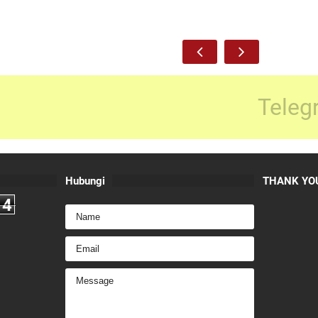
Teleg
Hubungi
THANK YOU
4