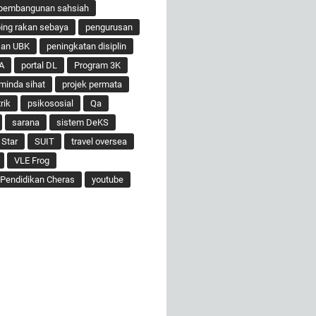
pembangunan sahsiah
ng rakan sebaya
pengurusan
san UBK
peningkatan disiplin
A
portal DL
Program 3K
minda sihat
projek permata
rik
psikososial
Qa
sarana
sistem DeKS
 Star
SUIT
travel oversea
VLE Frog
Pendidikan Cheras
youtube