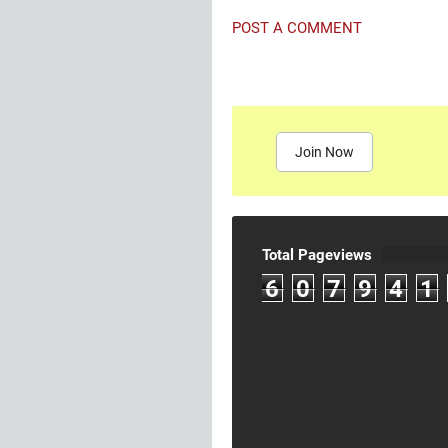
POST A COMMENT
Join Now
Total Pageviews
6
0
7
9
4
1