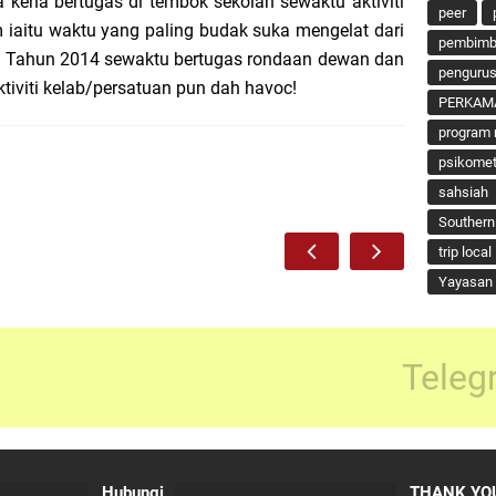
 kena bertugas di tembok sekolah sewaktu aktiviti
peer
 iaitu waktu yang paling budak suka mengelat dari
pembimbi
um. Tahun 2014 sewaktu bertugas rondaan dewan dan
penguru
tiviti kelab/persatuan pun dah havoc!
PERKAM
program 
psikomet
sahsiah
Southern
trip local
Yayasan 
Teleg
Hubungi
THANK YOU