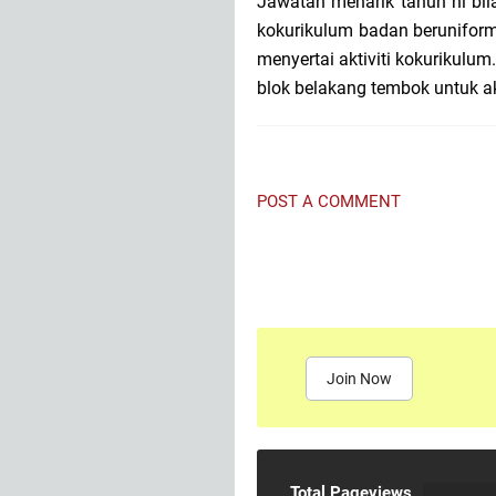
Jawatan menarik tahun ni bila
kokurikulum badan beruniform
menyertai aktiviti kokurikul
blok belakang tembok untuk ak
POST A COMMENT
Join Now
Total Pageviews