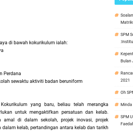
Soala
Matrik
SPM Se
:Instit
aya di bawah kokurikulum ialah:
ya
Kepen
Bulan 
an Perdana
Ranca
2021
olah sewaktu aktiviti badan beruniform
Oh SPM
okurikulum yang baru, beliau telah merangka
Minda 
rlukan untuk mengaktifkan persatuan dan kelab.
SPM Ul
ja amal di dalam sekolah, projek inovasi, projek
Faeda
dalam kelab, pertandingan antara kelab dan tarikh