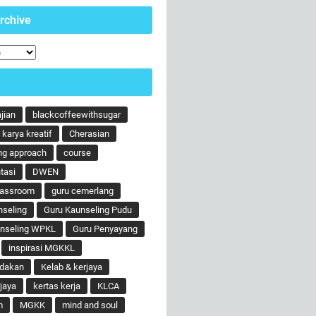
rchive
ajian
blackcoffeewithsugar
karya kreatif
Cherasian
ng approach
course
tasi
DWEN
lassroom
guru cemerlang
nseling
Guru Kaunseling Pudu
unseling WPKL
Guru Penyayang
inspirasi MGKKL
ndakan
Kelab & kerjaya
jaya
kertas kerja
KLCA
m
MGKK
mind and soul