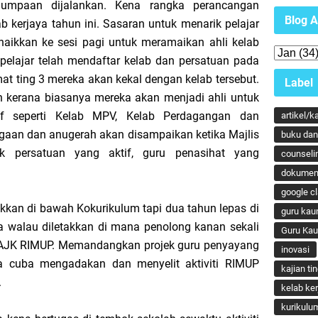
rjumpaan dijalankan. Kena rangka perancangan
Blog A
ab kerjaya tahun ini. Sasaran untuk menarik pelajar
naikkan ke sesi pagi untuk meramaikan ahli kelab
ka pelajar telah mendaftar kelab dan persatuan pada
at ting 3 mereka akan kekal dengan kelab tersebut.
Label
n kerana biasanya mereka akan menjadi ahli untuk
tif seperti Kelab MPV, Kelab Perdagangan dan
artikel/k
gaan dan anugerah akan disampaikan ketika Majlis
buku dan 
k persatuan yang aktif, guru penasihat yang
counseli
dokumen
google c
kkan di bawah Kokurikulum tapi dua tahun lepas di
guru kau
walau diletakkan di mana penolong kanan sekali
Guru Ka
i AJK RIMUP. Memandangkan projek guru penyayang
inovasi
ya cuba mengadakan dan menyelit aktiviti RIMUP
kajian ti
.
kelab ker
kurikulu