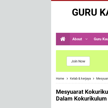
GURU K
About
Guru Ka
Join Now
Home
Kelab & kerjaya
Mesyuar
Mesyuarat Kokuriku
Dalam Kokurikulum