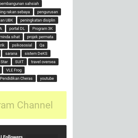
pembangunan sahsiah
ng rakan sebaya
pengurusan
san UBK
peningkatan disiplin
A
portal DL
Program 3K
minda sihat
projek permata
rik
psikososial
Qa
sarana
sistem DeKS
 Star
SUIT
travel oversea
VLE Frog
Pendidikan Cheras
youtube
ram Channel
 Followers