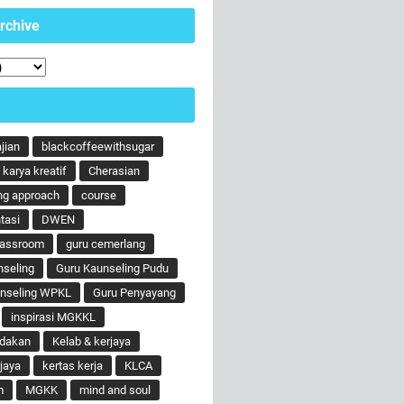
rchive
ajian
blackcoffeewithsugar
karya kreatif
Cherasian
ng approach
course
tasi
DWEN
lassroom
guru cemerlang
nseling
Guru Kaunseling Pudu
unseling WPKL
Guru Penyayang
inspirasi MGKKL
ndakan
Kelab & kerjaya
jaya
kertas kerja
KLCA
m
MGKK
mind and soul