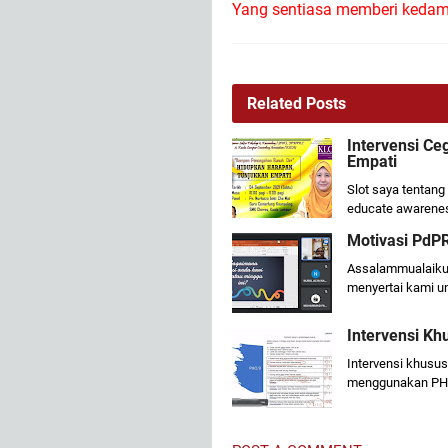
Yang sentiasa memberi kedam
Related Posts
Intervensi Ce
Empati
Slot saya tentan
educate awaren
Motivasi PdPR
Assalammualaikum
menyertai kami un
Intervensi Kh
Intervensi khusus
menggunakan PHQ9