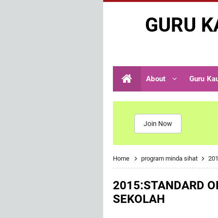
GURU K
About
Guru Ka
Join Now
Home
program minda sihat
20
2015:STANDARD OP
SEKOLAH