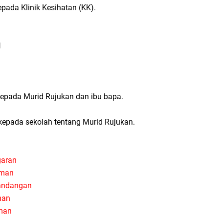
ada Klinik Kesihatan (KK).
N
epada Murid Rujukan dan ibu bapa.
epada sekolah tentang Murid Rujukan.
garan
aman
pandangan
man
man