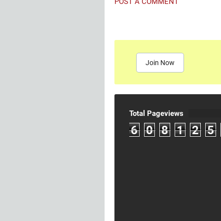
POST A COMMENT
Join Now
Total Pageviews
6
0
8
1
2
5