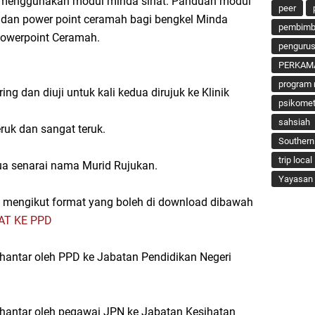
 menggunakan modul minda sihat. Panduan modul
peer
 dan power point ceramah bagi bengkel Minda
pembimbi
 Powerpoint Ceramah.
penguru
PERKAM
program 
ing dan diuji untuk kali kedua dirujuk ke Klinik
psikomet
sahsiah
ruk dan sangat teruk.
Southern
trip local
ua senarai nama Murid Rujukan.
Yayasan 
 mengikut format yang boleh di download dibawah
AT KE PPD
ihantar oleh PPD ke Jabatan Pendidikan Negeri
ihantar oleh pegawai JPN ke Jabatan Kesihatan