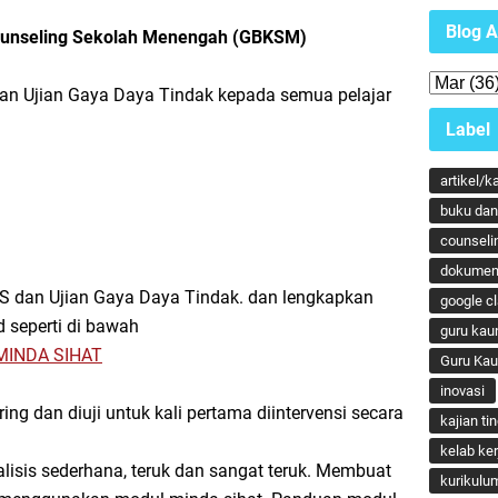
Blog A
unseling Sekolah Menengah (GBKSM)
an Ujian Gaya Daya Tindak kepada semua pelajar
Label
artikel/k
buku dan 
counseli
dokumen
S dan Ujian Gaya Daya Tindak. dan lengkapkan
google c
 seperti di bawah
guru kau
MINDA SIHAT
Guru Ka
inovasi
ring dan diuji untuk kali pertama diintervensi secara
kajian ti
kelab ker
isis sederhana, teruk dan sangat teruk. Membuat
kurikulu