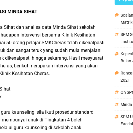
SI MINDA SIHAT
Soala
Matrik
a Sihat dan analisa data Minda Sihat sekolah
dapan intervensi bersama Klinik Kesihatan
SPM Se
:Instit
ai 50 orang pelajar SMKCheras telah dikenalpasti
uk dan sangat teruk yang sudah mula menjalani
Kepen
jak dikenalpasti hingga sekarang. Hasil mesyuarat
Bulan 
Cheras, berikut merupakan intervensi yang akan
linik Kesihatan Cheras.
Ranca
2021
Sihat
Oh SPM
k
Minda 
 guru kaunseling, sila ikuti prosedur standard
SPM Ul
ng mempunyai anak di Tingkatan 4 boleh
Faeda
lalui guru kaunseling di sekolah anak.