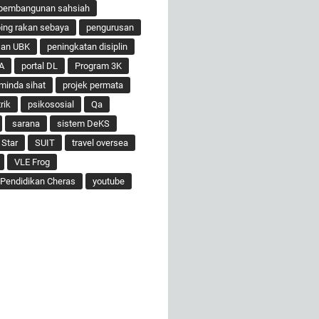
pembangunan sahsiah
ng rakan sebaya
pengurusan
san UBK
peningkatan disiplin
A
portal DL
Program 3K
minda sihat
projek permata
rik
psikososial
Qa
sarana
sistem DeKS
 Star
SUIT
travel oversea
VLE Frog
Pendidikan Cheras
youtube