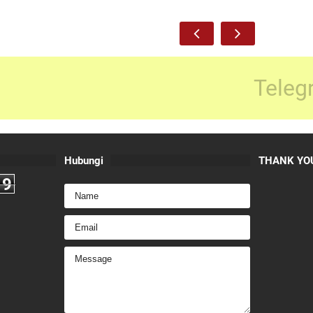
Teleg
Hubungi
THANK YOU
9