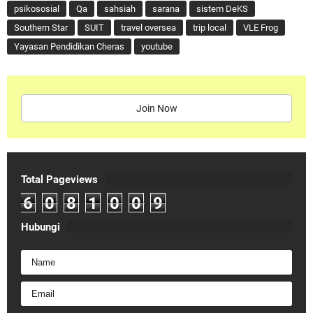
psikososial
Qa
sahsiah
sarana
sistem DeKS
Southern Star
SUIT
travel oversea
trip local
VLE Frog
Yayasan Pendidikan Cheras
youtube
Join Now
Total Pageviews
6
0
8
1
0
0
9
Hubungi