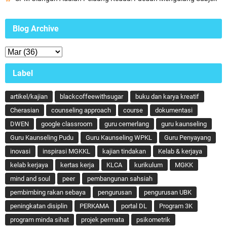
Blog Archive
Label
artikel/kajian
blackcoffeewithsugar
buku dan karya kreatif
Cherasian
counseling approach
course
dokumentasi
DWEN
google classroom
guru cemerlang
guru kaunseling
Guru Kaunseling Pudu
Guru Kaunseling WPKL
Guru Penyayang
inovasi
inspirasi MGKKL
kajian tindakan
Kelab & kerjaya
kelab kerjaya
kertas kerja
KLCA
kurikulum
MGKK
mind and soul
peer
pembangunan sahsiah
pembimbing rakan sebaya
pengurusan
pengurusan UBK
peningkatan disiplin
PERKAMA
portal DL
Program 3K
program minda sihat
projek permata
psikometrik