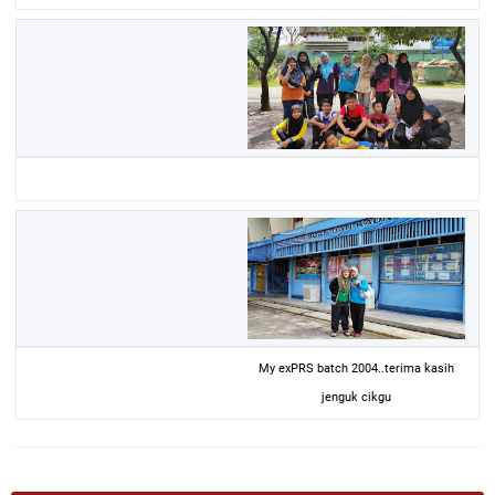
My exPRS batch 2004..terima kasih
jenguk cikgu