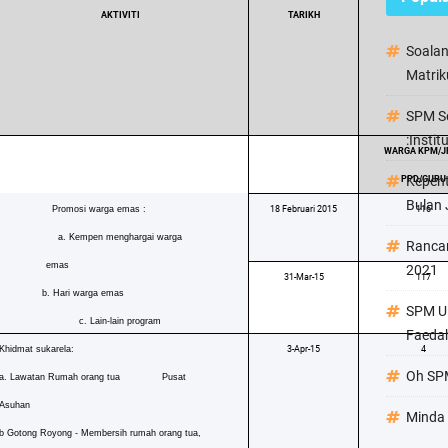
AKTIVITI
TARIKH
Soala
Matrik
SPM Se
:Instit
WARGA KPM/J
Kepen
PPD/GURU
Bulan 
Promosi warga emas :
18 Februari 2015
116
a. Kempen menghargai warga
Ranca
emas
2021
31-Mar-15
117
b. Hari warga emas
SPM Ul
c. Lain-lain program
Faeda
Khidmat sukarela:
3-Apr-15
4
Oh SPM
a. Lawatan Rumah orang tua Pusat
Asuhan
Minda 
b Gotong Royong - Membersih rumah orang tua,