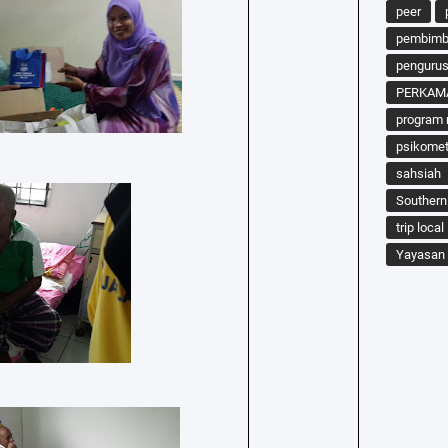
peer
pembimbi
penguru
PERKAM
program 
psikomet
sahsiah
Southern
trip local
Yayasan 