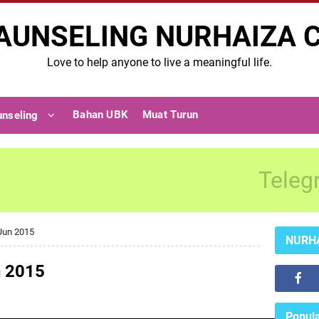
AUNSELING NURHAIZA 
Love to help anyone to live a meaningful life.
Bahan UBK
Muat Turun
unseling
Teleg
Jun 2015
NURH
 2015
Popula