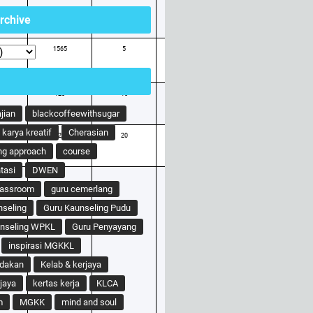
rchive
1565
5
1686
120
10
150
ajian
blackcoffeewithsugar
karya kreatif
Cherasian
320
20
392
ng approach
course
tasi
DWEN
lassroom
guru cemerlang
nseling
Guru Kaunseling Pudu
unseling WPKL
Guru Penyayang
inspirasi MGKKL
ndakan
Kelab & kerjaya
jaya
kertas kerja
KLCA
m
MGKK
mind and soul