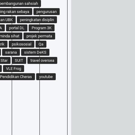
pembangunan sahsiah
ng rakan sebaya
pengurusan
san UBK
peningkatan disiplin
A
portal DL
Program 3K
minda sihat
projek permata
rik
psikososial
Qa
sarana
sistem DeKS
 Star
SUIT
travel oversea
VLE Frog
Pendidikan Cheras
youtube