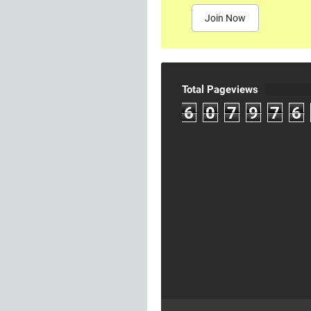
Join Now
Total Pageviews
6
0
7
9
7
6