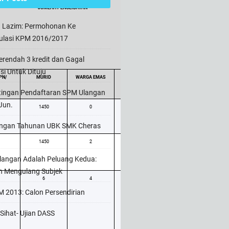
JUMLAH PENGLIBATAN
n Lazim: Permohonan Ke
ulasi KPM 2016/2017
rendah 3 kredit dan Gagal
usi Untuk Dituju
PN/
MURID
WARGA EMAS
JUMLAH
tingan Pendaftaran SPM Ulangan
Jun.
1450
0
1566
ngan Tahunan UBK SMK Cheras
1450
2
1569
angan Adalah Peluang Kedua:
h Mengulang Subjek
6
4
14
 2013: Calon Persendirian
Sihat- Ujian DASS