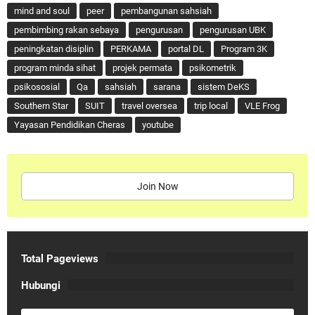
mind and soul
peer
pembangunan sahsiah
pembimbing rakan sebaya
pengurusan
pengurusan UBK
peningkatan disiplin
PERKAMA
portal DL
Program 3K
program minda sihat
projek permata
psikometrik
psikososial
Qa
sahsiah
sarana
sistem DeKS
Southern Star
SUIT
travel oversea
trip local
VLE Frog
Yayasan Pendidikan Cheras
youtube
Join Now
Total Pageviews
Hubungi