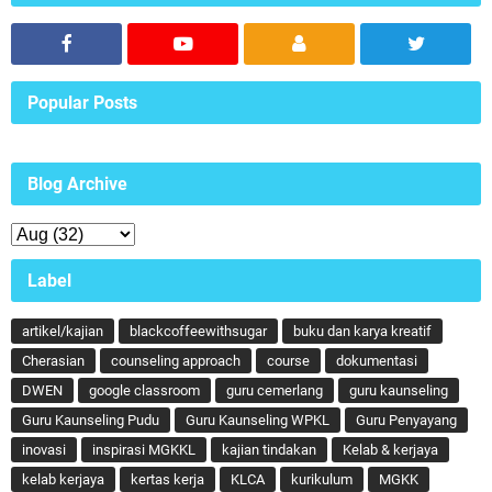
Popular Posts
Blog Archive
Label
artikel/kajian
blackcoffeewithsugar
buku dan karya kreatif
Cherasian
counseling approach
course
dokumentasi
DWEN
google classroom
guru cemerlang
guru kaunseling
Guru Kaunseling Pudu
Guru Kaunseling WPKL
Guru Penyayang
inovasi
inspirasi MGKKL
kajian tindakan
Kelab & kerjaya
kelab kerjaya
kertas kerja
KLCA
kurikulum
MGKK