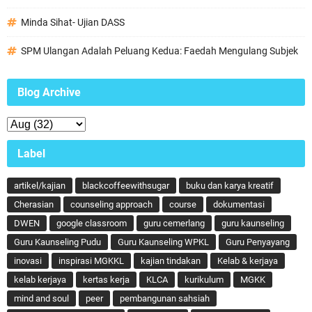
Minda Sihat- Ujian DASS
SPM Ulangan Adalah Peluang Kedua: Faedah Mengulang Subjek
Blog Archive
Label
artikel/kajian
blackcoffeewithsugar
buku dan karya kreatif
Cherasian
counseling approach
course
dokumentasi
DWEN
google classroom
guru cemerlang
guru kaunseling
Guru Kaunseling Pudu
Guru Kaunseling WPKL
Guru Penyayang
inovasi
inspirasi MGKKL
kajian tindakan
Kelab & kerjaya
kelab kerjaya
kertas kerja
KLCA
kurikulum
MGKK
mind and soul
peer
pembangunan sahsiah