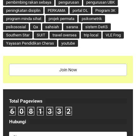
pembimbing rakan sebaya
pengurusan
pengurusan UBK
peningkatan disiplin
PERKAMA
portal DL
Program 3K
program minda sihat
projek permata
psikometrik
psikososial
Qa
sahsiah
sarana
sistem DeKS
Southern Star
SUIT
travel oversea
trip local
VLE Frog
Yayasan Pendidikan Cheras
youtube
Join Now
Total Pageviews
6
0
8
1
3
3
2
Hubungi