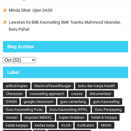
Minda Sihat- Ujian DASS
Lawatan Ke Bilik Kaunseling SMK Tuanku Mahmood Iskandar,
Batu Pahat
Blog Archive
Label
artikel/kajian
blackcoffeewithsugar
buku dan karya kreatif
Cherasian
counseling approach
course
dokumentasi
DWEN
google classroom
guru cemerlang
guru kaunseling
Guru Kaunseling Pudu
Guru Kaunseling WPKL
Guru Penyayang
inovasi
inspirasi MGKKL
kajian tindakan
Kelab & kerjaya
kelab kerjaya
kertas kerja
KLCA
kurikulum
MGKK