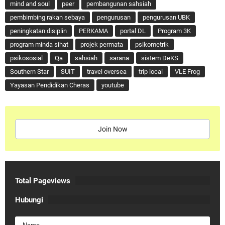
mind and soul
peer
pembangunan sahsiah
pembimbing rakan sebaya
pengurusan
pengurusan UBK
peningkatan disiplin
PERKAMA
portal DL
Program 3K
program minda sihat
projek permata
psikometrik
psikososial
Qa
sahsiah
sarana
sistem DeKS
Southern Star
SUIT
travel oversea
trip local
VLE Frog
Yayasan Pendidikan Cheras
youtube
Join Now
Total Pageviews
Hubungi