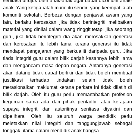
sentiasa dirujuk oleh anak-anak agar dapat dicontohi anak-
anak. Yang ketiga ialah murid itu sendiri yang keempat ialah
komuniti sekolah. Berbeza dengan penjawat awam yang
lain, berlaku kerosakan jika tidak berintegriti melibatkan
material yang dinilai dalam wang ringgit tetapi jika seorang
guru, jika tidak berintegriti dia akan merosakkan generasi
dan kerosakan itu lebih lama kerana generasi itu tidak
mendapat pengajaran yang berkualiti daripada guru. Jika
tiada integriti guru dalam bilik darjah kesannya lebih lama
dan mengancam masa depan negara. Antaranya generasi
akan datang tidak dapat berfikir dan tidak boleh membuat
justifikasi terhadap tindakan selain tidak boleh
merasionalkan maklumat kerana perkara ini tidak dilatih di
bilik darjah. Oleh itu guru perlu memartabatkan profesion
keguruan sama ada dari pihak pentadbir atau kerajaan
supaya integriti dan autoritinya sentiasa diyakini dan
dipelihara. Oleh itu seluruh warga pendidik perlu
meletakkan nilai integriti dan tanggungjawab sebagai
tonggak utama dalam mendidik anak bangsa.