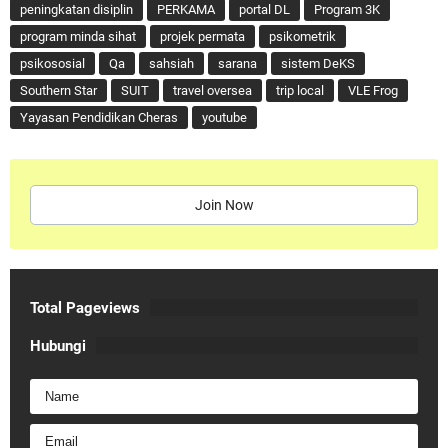
peningkatan disiplin
PERKAMA
portal DL
Program 3K
program minda sihat
projek permata
psikometrik
psikososial
Qa
sahsiah
sarana
sistem DeKS
Southern Star
SUIT
travel oversea
trip local
VLE Frog
Yayasan Pendidikan Cheras
youtube
Join Now
Total Pageviews
Hubungi