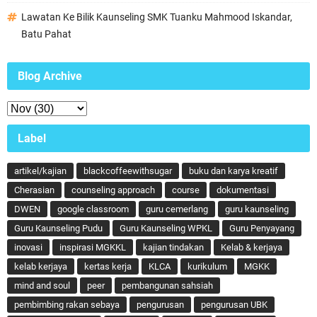
Lawatan Ke Bilik Kaunseling SMK Tuanku Mahmood Iskandar,
Batu Pahat
Blog Archive
Label
artikel/kajian
blackcoffeewithsugar
buku dan karya kreatif
Cherasian
counseling approach
course
dokumentasi
DWEN
google classroom
guru cemerlang
guru kaunseling
Guru Kaunseling Pudu
Guru Kaunseling WPKL
Guru Penyayang
inovasi
inspirasi MGKKL
kajian tindakan
Kelab & kerjaya
kelab kerjaya
kertas kerja
KLCA
kurikulum
MGKK
mind and soul
peer
pembangunan sahsiah
pembimbing rakan sebaya
pengurusan
pengurusan UBK