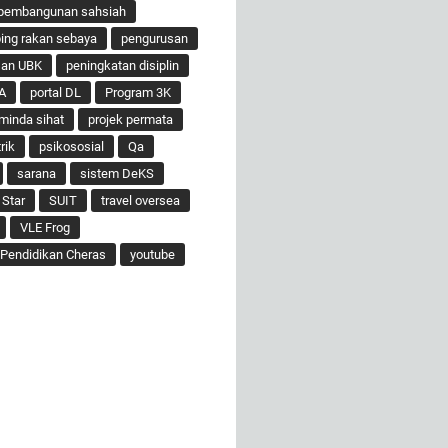
pembangunan sahsiah
ng rakan sebaya
pengurusan
san UBK
peningkatan disiplin
A
portal DL
Program 3K
minda sihat
projek permata
rik
psikososial
Qa
sarana
sistem DeKS
 Star
SUIT
travel oversea
VLE Frog
Pendidikan Cheras
youtube