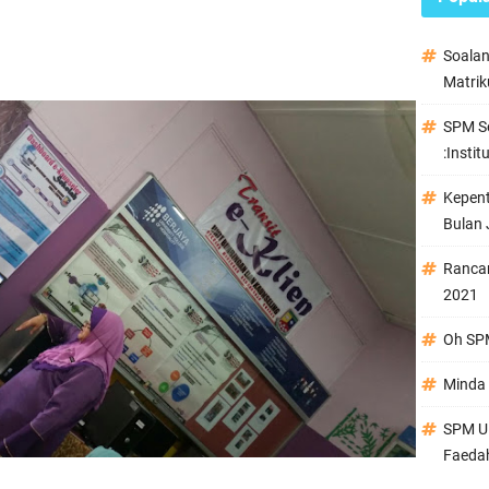
Soala
Matrik
SPM Se
:Instit
Kepen
Bulan 
Ranca
2021
Oh SPM
Minda 
SPM Ul
Faeda