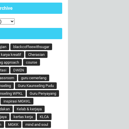
rchive
ajian
blackcoffeewithsugar
karya kreatif
Cherasian
ng approach
course
tasi
DWEN
lassroom
guru cemerlang
nseling
Guru Kaunseling Pudu
unseling WPKL
Guru Penyayang
inspirasi MGKKL
ndakan
Kelab & kerjaya
jaya
kertas kerja
KLCA
m
MGKK
mind and soul