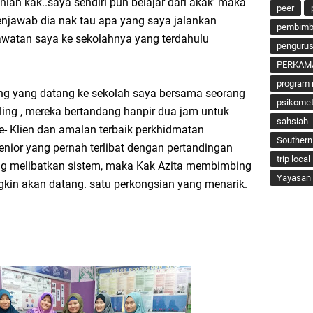
nlah kak..saya sendiri pun belajar dari akak' maka
peer
enjawab dia nak tau apa yang saya jalankan
pembimbi
 lawatan saya ke sekolahnya yang terdahulu
penguru
PERKAM
program 
ng yang datang ke sekolah saya bersama seorang
psikomet
lling , mereka bertandang hanpir dua jam untuk
sahsiah
 e- Klien dan amalan terbaik perkhidmatan
Southern
enior yang pernah terlibat dengan pertandingan
trip local
ng melibatkan sistem, maka Kak Azita membimbing
Yayasan 
kin akan datang. satu perkongsian yang menarik.