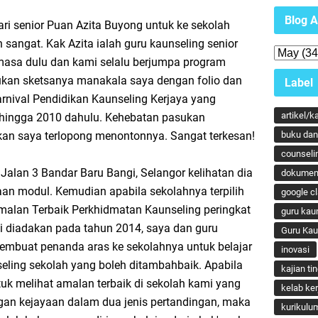
Blog A
ri senior Puan Azita Buyong untuk ke sekolah
angat. Kak Azita ialah guru kaunseling senior
masa dulu dan kami selalu berjumpa program
an sketsanya manakala saya dengan folio dan
Label
nival Pendidikan Kaunseling Kerjaya yang
artikel/k
 hingga 2010 dahulu. Kehebatan pasukan
 saya terlopong menontonnya. Sangat terkesan!
buku dan 
counseli
Jalan 3 Bandar Baru Bangi, Selangor kelihatan dia
dokumen
aan modul. Kemudian apabila sekolahnya terpilih
google c
malan Terbaik Perkhidmatan Kaunseling peringkat
guru kau
 diadakan pada tahun 2014, saya dan guru
Guru Ka
mbuat penanda aras ke sekolahnya untuk belajar
inovasi
ling sekolah yang boleh ditambahbaik. Apabila
kajian ti
tuk melihat amalan terbaik di sekolah kami yang
kelab ker
ngan kejayaan dalam dua jenis pertandingan, maka
kurikulu