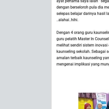
ayat pertama saya ialah ' sega
dengan berseloroh pula dia m
selepas belajar darinya hasil
..alahai..hihi.
Dengan 4 orang guru kaunseli
guru pelatih Master In Counse
melihat sendiri sistem inovasi
kaunseling sekolah. Sebagai s
amalan terbaik kaunseling ya
mengenai implikasi yang mung