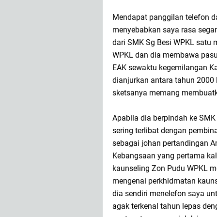
Mendapat panggilan telefon da
menyebabkan saya rasa segan s
dari SMK Sg Besi WPKL satu 
WPKL dan dia membawa pasuk
EAK sewaktu kegemilangan Kar
dianjurkan antara tahun 2000
sketsanya memang membuatkan
Apabila dia berpindah ke SMK 
sering terlibat dengan pembin
sebagai johan pertandingan A
Kebangsaan yang pertama kali
kaunseling Zon Pudu WPKL me
mengenai perkhidmatan kaunse
dia sendiri menelefon saya un
agak terkenal tahun lepas de