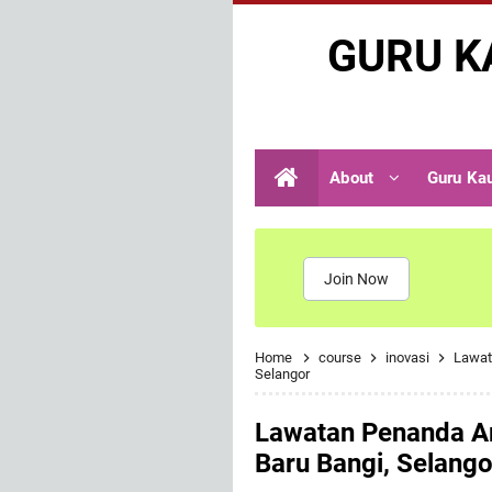
GURU K
About
Guru Ka
Join Now
Home
course
inovasi
Lawat
Selangor
Lawatan Penanda Ar
Baru Bangi, Selango