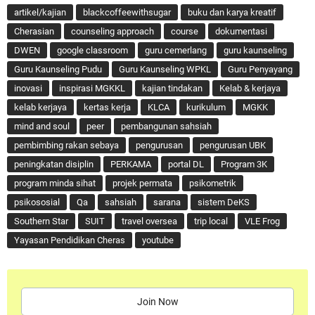
artikel/kajian
blackcoffeewithsugar
buku dan karya kreatif
Cherasian
counseling approach
course
dokumentasi
DWEN
google classroom
guru cemerlang
guru kaunseling
Guru Kaunseling Pudu
Guru Kaunseling WPKL
Guru Penyayang
inovasi
inspirasi MGKKL
kajian tindakan
Kelab & kerjaya
kelab kerjaya
kertas kerja
KLCA
kurikulum
MGKK
mind and soul
peer
pembangunan sahsiah
pembimbing rakan sebaya
pengurusan
pengurusan UBK
peningkatan disiplin
PERKAMA
portal DL
Program 3K
program minda sihat
projek permata
psikometrik
psikososial
Qa
sahsiah
sarana
sistem DeKS
Southern Star
SUIT
travel oversea
trip local
VLE Frog
Yayasan Pendidikan Cheras
youtube
Join Now