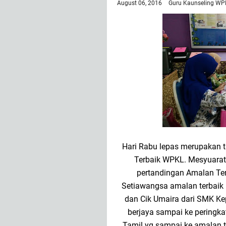
August 06, 2016
Guru Kaunseling WP
Hari Rabu lepas merupakan t
Terbaik WPKL. Mesyuarat h
pertandingan Amalan Ter
Setiawangsa amalan terbaik
dan Cik Umaira dari SMK Kep
berjaya sampai ke peringka
Tamil yg sampai ke amalan t