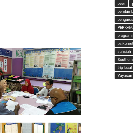
peer
pembimbi
penguru
PERKAM
program 
psikomet
sahsiah
Southern
trip local
Yayasan 