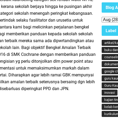
 kerana sekolah berjaya hingga ke pusingan akhir
Blog A
kategori sekolah menengah peringkat kebangsaan.
rtindak selaku fasilitator dan urusetia untuk
tara kami bagi melicinkan perjalanan bengkel
Label
bagi memberikan panduan kepada sekolah sekolah
an terbaik mereka sama ada dipwrtandingkan atau
artikel/k
olah lain. Bagi objektif Bengkel Amalan Terbaik
buku dan 
016 di SMK Cochrane dengan memberikan panduan
counseli
ngisian yg perlu ditonjolkan dlm power point atau
dokumen
umentasi untuk memaksimumkan markah dalam
google c
sertai. Diharapkan agar lebih ramai GBK mempunyai
guru kau
kan amalan terbaik seterusnya bersaing dgn lebih
Guru Ka
 disebarluas diperingkat PPD dan JPN.
inovasi
kajian ti
kelab ker
kurikulu