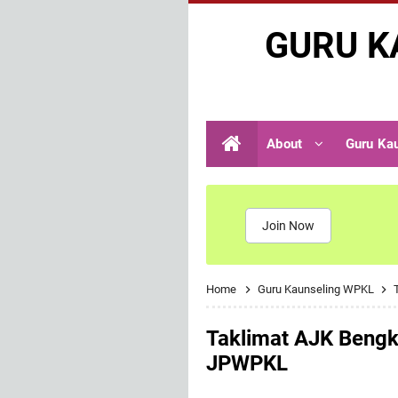
GURU K
About
Guru Ka
Join Now
Home
Guru Kaunseling WPKL
Taklimat AJK Bengk
JPWPKL