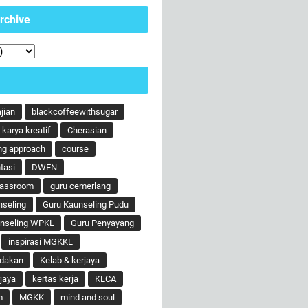
rchive
ajian
blackcoffeewithsugar
karya kreatif
Cherasian
ng approach
course
tasi
DWEN
lassroom
guru cemerlang
nseling
Guru Kaunseling Pudu
unseling WPKL
Guru Penyayang
inspirasi MGKKL
ndakan
Kelab & kerjaya
jaya
kertas kerja
KLCA
m
MGKK
mind and soul