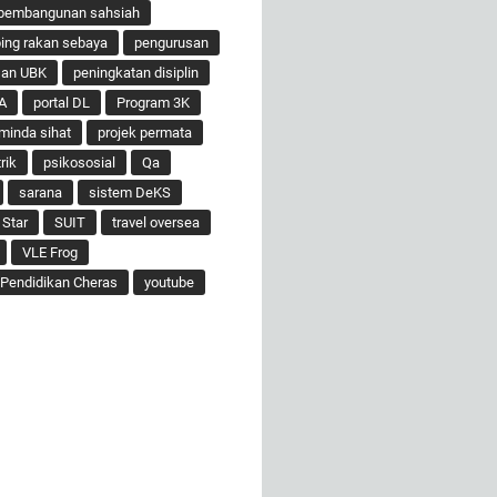
pembangunan sahsiah
ng rakan sebaya
pengurusan
san UBK
peningkatan disiplin
A
portal DL
Program 3K
minda sihat
projek permata
rik
psikososial
Qa
sarana
sistem DeKS
 Star
SUIT
travel oversea
VLE Frog
Pendidikan Cheras
youtube