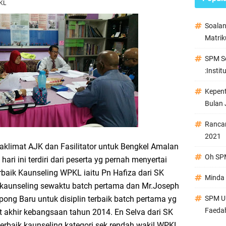
KL
Soala
Matrik
SPM Se
:Instit
Kepen
Bulan 
Ranca
2021
aklimat AJK dan Fasilitator untuk Bengkel Amalan
Oh SPM
ari ini terdiri dari peserta yg pernah menyertai
baik Kaunseling WPKL iaitu Pn Hafiza dari SK
Minda 
 kaunseling sewaktu batch pertama dan Mr.Joseph
ong Baru untuk disiplin terbaik batch pertama yg
SPM Ul
Faeda
t akhir kebangsaan tahun 2014. En Selva dari SK
erbaik kaunseling kategori sek rendah wakil WPKL