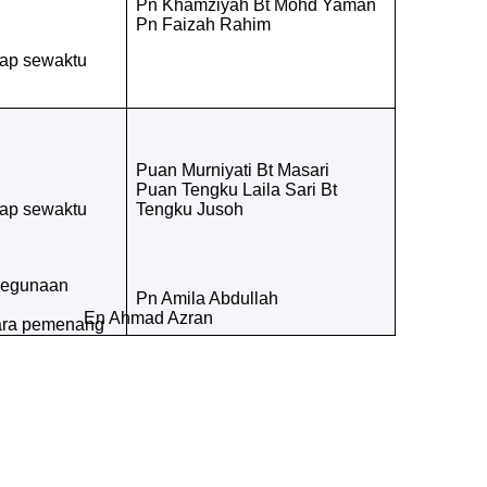
Pn Khamziyah Bt Mohd Yaman
Pn Faizah Rahim
iap sewaktu
Puan Murniyati Bt Masari
Puan Tengku Laila Sari Bt
iap sewaktu
Tengku Jusoh
kegunaan
Pn Amila Abdullah
En Ahmad Azran
ara pemenang