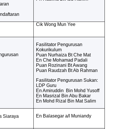
aran
ndaftaran
Cik Wong Mun Yee
Fasilitator Pengurusan
Kokurikulum
engurusan
Puan Nurhaiza Bt Che Mat
En Che Mohamad Padali
Puan Rozinani Bt Awang
Puan Raudzah Bt Ab Rahman
Fasilitator Pengurusan Sukan:
LDP Guru
En Amiruddin Bin Mohd Yusoff
En Masrizal Bin Abu Bakar
En Mohd Rizal Bin Mat Salim
En Balasegar a/l Muniandy
 Siaraya