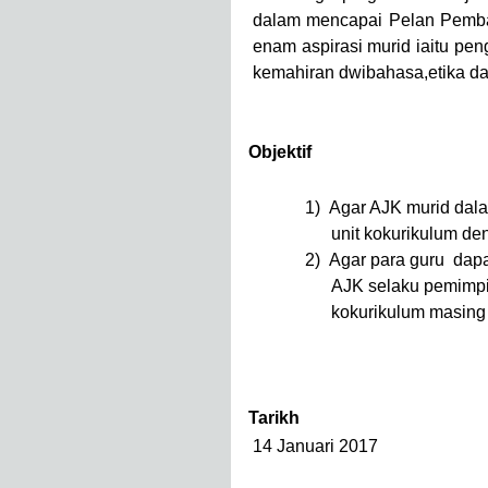
dalam mencapai Pelan Pemb
enam aspirasi murid iaitu pen
kemahiran dwibahasa,etika dan
2.0
Objektif
1)
Agar AJK murid dala
unit kokurikulum de
2)
Agar para guru dap
AJK selaku pemimpin
kokurikulum masing
3.0
Tarikh
14 Januari 2017