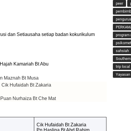
peer
pembimbi
penguru
PERKAM
rusi dan Setiausaha setiap badan kokurikulum
program 
psikomet
sahsiah
Southern
h Kamariah Bt Abu
trip local
Yayasan 
n Maznah Bt Musa
faidah Bt Zakaria
urhaiza Bt Che Mat
Cik Hufaidah Bt Zakaria
Pn Haslina Bt Abd Rahim