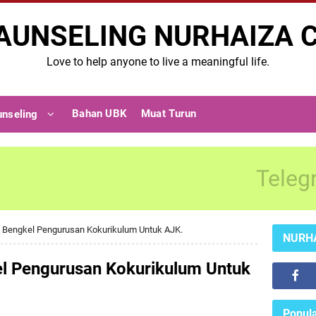
AUNSELING NURHAIZA 
Love to help anyone to live a meaningful life.
Bahan UBK
Muat Turun
unseling
Teleg
a Bengkel Pengurusan Kokurikulum Untuk AJK.
NURH
el Pengurusan Kokurikulum Untuk
Popula