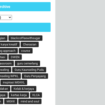
rchive
ajian
blackcoffeewithsugar
karya kreatif
Cherasian
ng approach
course
tasi
DWEN
lassroom
guru cemerlang
nseling
Guru Kaunseling Pudu
unseling WPKL
Guru Penyayang
inspirasi MGKKL
ndakan
Kelab & kerjaya
jaya
kertas kerja
KLCA
m
MGKK
mind and soul