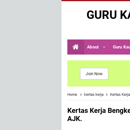
GURU K
About
Guru Ka
Join Now
Home
kertas kerja
Kertas Kerj
Kertas Kerja Bengk
AJK.