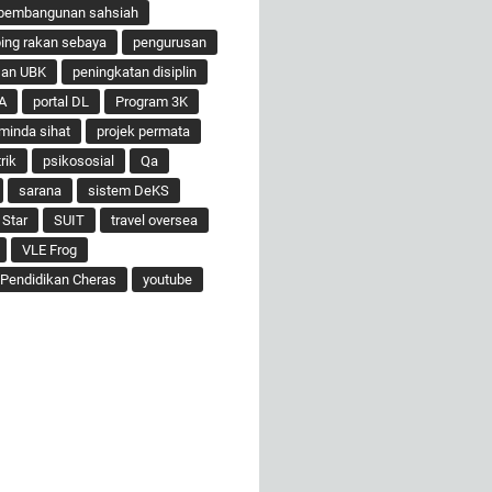
pembangunan sahsiah
ng rakan sebaya
pengurusan
san UBK
peningkatan disiplin
A
portal DL
Program 3K
minda sihat
projek permata
rik
psikososial
Qa
sarana
sistem DeKS
 Star
SUIT
travel oversea
VLE Frog
Pendidikan Cheras
youtube