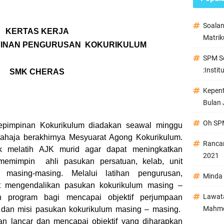
Soala
KERTAS KERJA
Matrik
PINAN PENGURUSAN KOKURIKULUM
SPM Se
:Instit
SMK CHERAS
Kepen
Bulan 
Oh SPM
pimpinan Kokurikulum diadakan seawal minggu
ahaja berakhirnya Mesyuarat Agong Kokurikulum.
Ranca
uk melatih AJK murid agar dapat meningkatkan
2021
emimpin ahli pasukan persatuan, kelab, unit
 masing-masing. Melalui latihan pengurusan,
Minda 
t mengendalikan pasukan kokurikulum masing –
Lawata
n program bagi mencapai objektif perjumpaan
Mahmo
 dan misi pasukan kokurikulum masing – masing.
n lancar dan mencapai objektif yang diharapkan