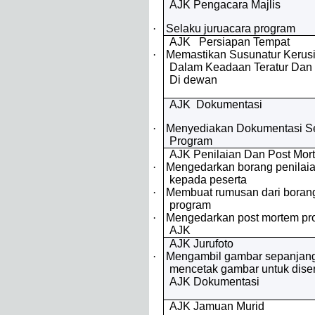
AJK Pengacara Majlis
·
Selaku juruacara program
AJK Persiapan Tempat
·
Memastikan Susunatur Kerus
Dalam Keadaan Teratur Dan 
Di dewan
AJK Dokumentasi
·
Menyediakan Dokumentasi S
Program
AJK Penilaian Dan Post Mor
·
Mengedarkan borang penilaia
kepada peserta
·
Membuat rumusan dari borang
program
·
Mengedarkan post mortem pr
AJK
AJK Jurufoto
·
Mengambil gambar sepanjang
mencetak gambar untuk dise
AJK Dokumentasi
AJK Jamuan Murid