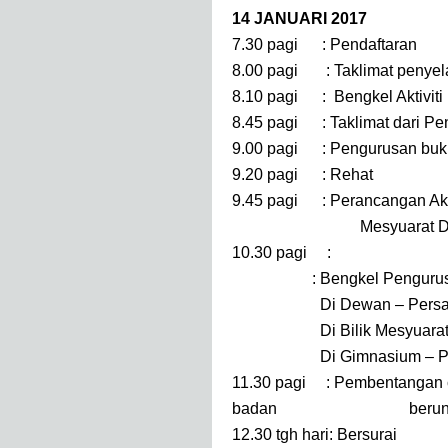
14 JANUARI 2017
7.30 pagi : Pendaftaran
8.00 pagi : Taklimat penyel
8.10 pagi : Bengkel Aktiviti 
8.45 pagi : Taklimat dari P
9.00 pagi : Pengurusan buku
9.20 pagi : Rehat
9.45 pagi : Perancangan Ak
Mesyuarat Dan Ker
10.30 pagi :
: Bengkel Pengurusan Ko
Di Dewan – Persatuan
Di Bilik Mesyuarat – B
Di Gimnasium – Per
11.30 pagi : Pembentangan con
badan beruniform 
12.30 tgh hari: Bersurai