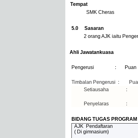
4.0
Tempat
SMK Cheras
5.0 Sasaran
2 orang AJK iaitu Penge
6.0
Ahli Jawatankuasa
Pengerusi : Puan Haja
Timbalan Pengerusi : Pua
Setiausaha : Cik Hu
Penyelaras : Puan N
BIDANG TUGAS PROGRAM
AJK Pendaftaran
( Di gimnasium)