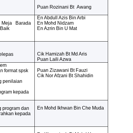
Puan Rozinani Bt Awang
En Abdull Azis Bin Arbi
i Meja Barada
En Mohd Nidzam
Baik
En Azrin Bin U Mat
Cik Hamizah Bt Md Aris
elepas
Puan Laili Azwa
tem
Puan Zizawani Bt Fauzi
n format spsk
Cik Nor Afzani Bt Shahidin
 penilaian
ogram kepada
En Mohd Ikhwan Bin Che Muda
 program dan
rahkan kepada