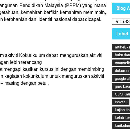
angunan Pendidikan Malaysia (PPPM) yang mana
Blog A
getahuan, kemahiran berfikir, kemahiran memimpin,
 kerohanian dan identiti nasional dapat dicapai.
Label
artikel/k
m aktiviti Kokurikulum dapat menguruskan aktiviti
buku dan 
ngan lebih terancang
counseli
at mengaplikasikan kursus ini dengan membimbing
dokumen
 kegiatan kokurikulum untuk menguruskan aktiviti
google c
 – masing dengan betul.
guru kau
Guru Ka
inovasi
kajian ti
kelab ker
kurikulu