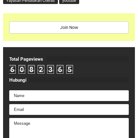
Yayasan Pendidikan Cheras
youtube
Join Now
Total Pageviews
6
0
8
2
3
6
5
Hubungi