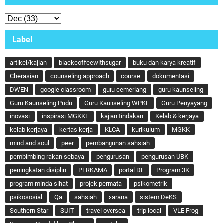
Label
artikel/kajian
blackcoffeewithsugar
buku dan karya kreatif
Cherasian
counseling approach
course
dokumentasi
DWEN
google classroom
guru cemerlang
guru kaunseling
Guru Kaunseling Pudu
Guru Kaunseling WPKL
Guru Penyayang
inovasi
inspirasi MGKKL
kajian tindakan
Kelab & kerjaya
kelab kerjaya
kertas kerja
KLCA
kurikulum
MGKK
mind and soul
peer
pembangunan sahsiah
pembimbing rakan sebaya
pengurusan
pengurusan UBK
peningkatan disiplin
PERKAMA
portal DL
Program 3K
program minda sihat
projek permata
psikometrik
psikososial
Qa
sahsiah
sarana
sistem DeKS
Southern Star
SUIT
travel oversea
trip local
VLE Frog