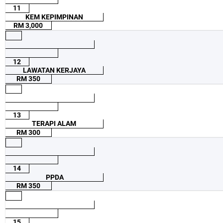
11
KEM KEPIMPINAN
RM 3,000
12
LAWATAN KERJAYA
RM 350
13
TERAPI ALAM
RM 300
14
PPDA
RM 350
15