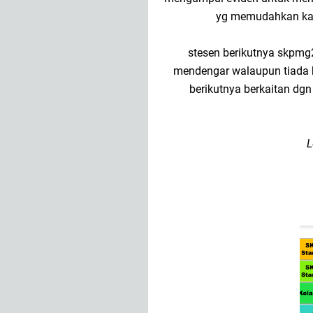
yg memudahkan kam
stesen berikutnya skpmg2 
mendengar walaupun tiada k
berikutnya berkaitan dg
L