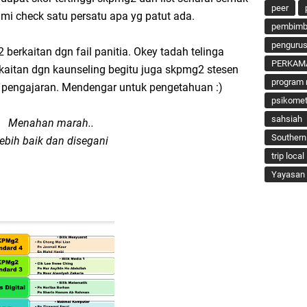
peer
i check satu persatu apa yg patut ada.
pembimbi
penguru
berkaitan dgn fail panitia. Okey tadah telinga
PERKAM
aitan dgn kaunseling begitu juga skpmg2 stesen
program 
n pengajaran. Mendengar untuk pengetahuan :)
psikomet
sahsiah
Menahan marah..
Southern
ebih baik dan disegani
trip local
Yayasan 