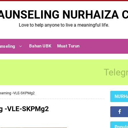
AUNSELING NURHAIZA 
Love to help anyone to live a meaningful life.
Bahan UBK
Muat Turun
unseling
Teleg
Learning -VLE-SKPMg2
NURH
ing -VLE-SKPMg2
Popula