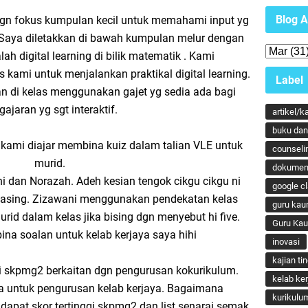
Blog A
i dgn fokus kumpulan kecil untuk memahami input yg
 Saya diletakkan di bawah kumpulan melur dengan
ah digital learning di bilik matematik . Kami
 kami untuk menjalankan praktikal digital learning.
Label
di kelas menggunakan gajet yg sedia ada bagi
gajaran yg sgt interaktif.
artikel/k
buku dan 
.kami diajar membina kuiz dalam talian VLE untuk
counseli
murid.
dokumen
 dan Norazah. Adeh kesian tengok cikgu cikgu ni
google c
asing. Zizawani menggunakan pendekatan kelas
guru kau
rid dalam kelas jika bising dgn menyebut hi five.
Guru Ka
na soalan untuk kelab kerjaya saya hihi
inovasi
kajian ti
i skpmg2 berkaitan dgn pengurusan kokurikulum.
kelab ker
a untuk pengurusan kelab kerjaya. Bagaimana
kurikulu
pat skor tertinggi skpmg2 dan list senarai semak