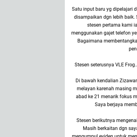
Satu input baru yg dipelajar
disampaikan dgn lebih baik.
stesen pertama kami ial
menggunakan gajet telefon yes
Bagaimana membentangkan 
pen
Stesen seterusnya VLE Frog.
Di bawah kendalian Zizawani
melayan karenah masing m
abad ke 21 menarik fokus mu
Saya berjaya membi
Stesen berikutnya mengena
Masih berkaitan dgn say
mengumpul eviden untuk menda