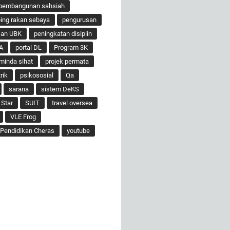
pembangunan sahsiah
ng rakan sebaya
pengurusan
san UBK
peningkatan disiplin
A
portal DL
Program 3K
minda sihat
projek permata
rik
psikososial
Qa
sarana
sistem DeKS
 Star
SUIT
travel oversea
VLE Frog
Pendidikan Cheras
youtube