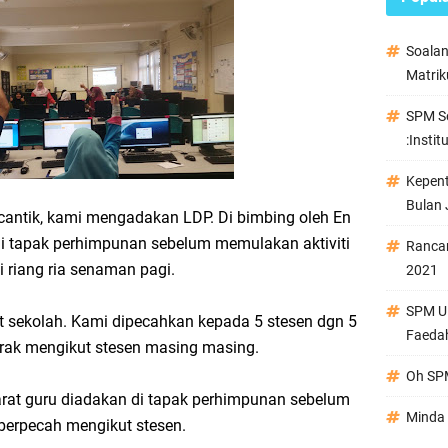
Soala
Matrik
SPM Se
:Instit
Kepen
Bulan 
cantik, kami mengadakan LDP. Di bimbing oleh En
i tapak perhimpunan sebelum memulakan aktiviti
Ranca
i riang ria senaman pagi.
2021
SPM Ul
kat sekolah. Kami dipecahkan kepada 5 stesen dgn 5
Faeda
rak mengikut stesen masing masing.
Oh SPM
rat guru diadakan di tapak perhimpunan sebelum
Minda 
berpecah mengikut stesen.