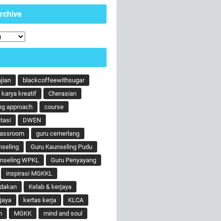
rchive
ajian
blackcoffeewithsugar
karya kreatif
Cherasian
ng approach
course
tasi
DWEN
lassroom
guru cemerlang
nseling
Guru Kaunseling Pudu
unseling WPKL
Guru Penyayang
inspirasi MGKKL
ndakan
Kelab & kerjaya
jaya
kertas kerja
KLCA
m
MGKK
mind and soul