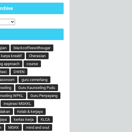
rchive
ajian
blackcoffeewithsugar
karya kreatif
Cherasian
ng approach
course
tasi
DWEN
lassroom
guru cemerlang
nseling
Guru Kaunseling Pudu
unseling WPKL
Guru Penyayang
inspirasi MGKKL
ndakan
Kelab & kerjaya
jaya
kertas kerja
KLCA
m
MGKK
mind and soul