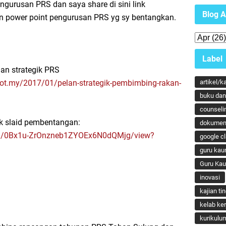
urusan PRS dan saya share di sini link
Blog A
n power point pengurusan PRS yg sy bentangkan.
Label
an strategik PRS
pot.my/2017/01/pelan-strategik-pembimbing-rakan-
artikel/k
buku dan 
counseli
uk slaid pembentangan:
dokumen
le/d/0Bx1u-ZrOnzneb1ZYOEx6N0dQMjg/view?
google c
guru kau
Guru Ka
inovasi
kajian ti
kelab ker
kurikulu