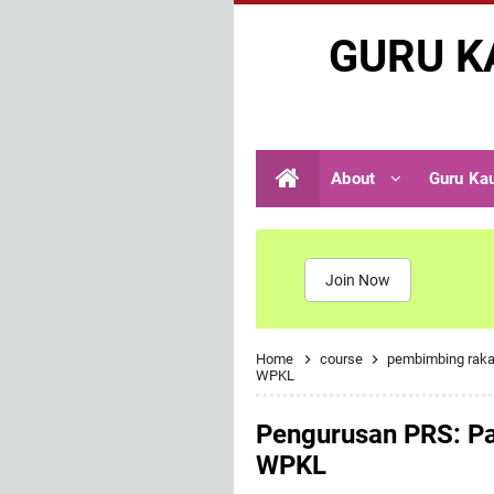
GURU K
About
Guru Ka
Join Now
Home
course
pembimbing rak
WPKL
Pengurusan PRS: Pa
WPKL