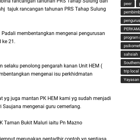
ina rancangan tahunan PRS Tahap Sulung dan
peer
p shj tajuk rancangan tahunan PRS Tahap Sulung
pembimbi
penguru
PERKAM
 Padali membentangkan mengenai pengurusan
program 
 ke 21.
psikomet
sahsiah
Southern
sin selaku penolong pengarah kanan Unit HEM (
trip local
mbentangkan mengenai isu perkhidmatan
Yayasan 
t yg juga mantan PK HEM kami yg sudah menjadi
i Saujana mengenai guru cemerlang.
SK Taman Bukit Maluri iaitu Pn Mazno
ijemput merupakan pentadbir contoh yg sentiasa