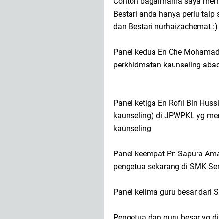
Contoh bagaimama saya memb
Bestari anda hanya perlu tai
dan Bestari nurhaizachemat :)
Panel kedua En Che Mohamad
perkhidmatan kaunseling abad
Panel ketiga En Rofii Bin Hus
kaunseling) di JPWPKL yg me
kaunseling
Panel keempat Pn Sapura Ama
pengetua sekarang di SMK Ser
Panel kelima guru besar dari 
Pengetua dan guru besar yg d