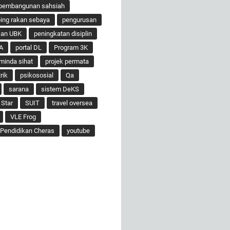
pembangunan sahsiah
ng rakan sebaya
pengurusan
san UBK
peningkatan disiplin
A
portal DL
Program 3K
minda sihat
projek permata
rik
psikososial
Qa
sarana
sistem DeKS
 Star
SUIT
travel oversea
VLE Frog
Pendidikan Cheras
youtube