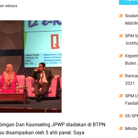
an sebaya
Soala
Matrik
SPM Se
:Instit
Kepen
Bulan 
Ranca
2021
SPM Ul
Faeda
Oh SPM
mbingan Dan Kaunseling JPWP diadakan di BTPN
Minda 
isu disampaikan oleh 5 ahli panel. Saya