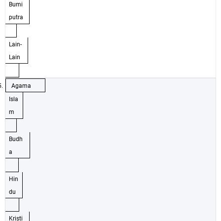
Bumi
putra
Lain-
Lain
5.
Agama
Isla
m
Budh
a
Hin
du
Kristi