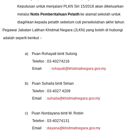
Keputusan untuk menjalani PLKN Siri 15/2018 akan dikeluarkan
melalui
Notis Pemberitahuan Pelatih
ke alamat sekolah untuk
diagihkan kepada pelatih sebelum cuti persekolahan akhir tahun.
Pegawai Jabatan Latihan Khidmat Negara (JLKN) yang boleh di hubungi
adalah seperti berikut :-
a)
Puan Rohayati binti Sulong
Telefon : 03-40274216
Email
:
rohayati@khidmatnegara.gov.my
b)
Puan Suhaila binti Siman
Telefon : 03-4027 4209
Email
:
suhaila@khidmatnegara.gov.my
c)
Puan Nordayana binti M. Robin
Telefon : 03-40274131
Email
:
dayana@khidmatnegara.gov.my