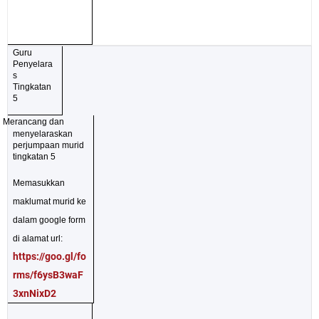
Guru
Penyelara
s
Tingkatan
5
ü
Merancang dan
menyelaraskan
perjumpaan murid
tingkatan 5
Memasukkan
maklumat murid ke
dalam google form
di alamat url:
https://goo.gl/fo
rms/f6ysB3waF
3xnNixD2