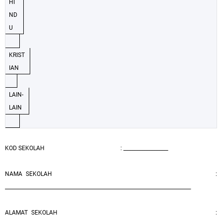
HI
ND
U
KRIST
IAN
LAIN-
LAIN
KOD SEKOLAH
: __________________
NAMA SEKOLAH
:
___________________________________________________________________________
ALAMAT SEKOLAH
: