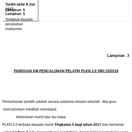
Tarikh akhir 8 Jun
2017
Lampiran
5
Lampiran
5
Tertakluk kepada
perubahan
makluman
Lampiran
3
PANDUAN AM PENCALONAN PELATIH PLKN 2.0 SIRI 15/2018
Permohonan pelatih adalah secara sukarela melalui sekolah. Jika guru
mencalonkan mestilah mendapat
kebenaran murid dan ibu bapa.
PLKN 2.0 terbuka kepada murid
Tingkatan 5 bagi tahun 2017
dan
berminat