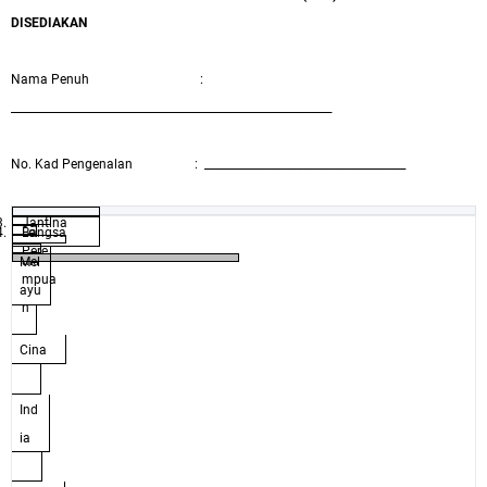
DISEDIAKAN
Nama Penuh
:
___________________________________________________________
No. Kad Pengenalan
:
_____________________________________
3.
Jantina
4.
Lel
Bangsa
Pere
aki
Mel
mpua
ayu
n
Cina
Ind
ia