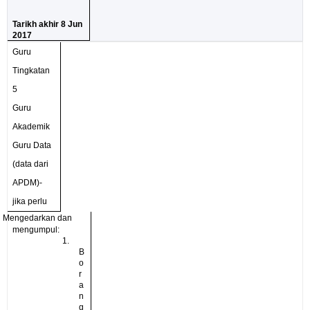
Tarikh akhir 8 Jun
2017
Guru
Tingkatan
5
Guru
Akademik
Guru Data
(data dari
APDM)-
jika perlu
ü
Mengedarkan dan
mengumpul:
1.
B
o
r
a
n
g