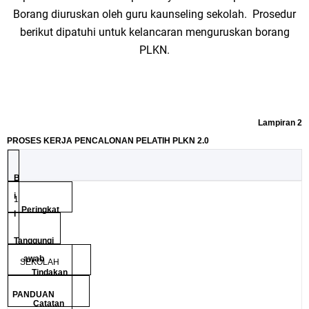
Borang diuruskan oleh guru kaunseling sekolah. Prosedur
berikut dipatuhi untuk kelancaran menguruskan borang
PLKN.
Lampiran 2
PROSES KERJA PENCALONAN PELATIH PLKN 2.0
B
i
1
Peringkat
.
l
Tanggungj
awab
SEKOLAH
Tindakan
PANDUAN
Catatan