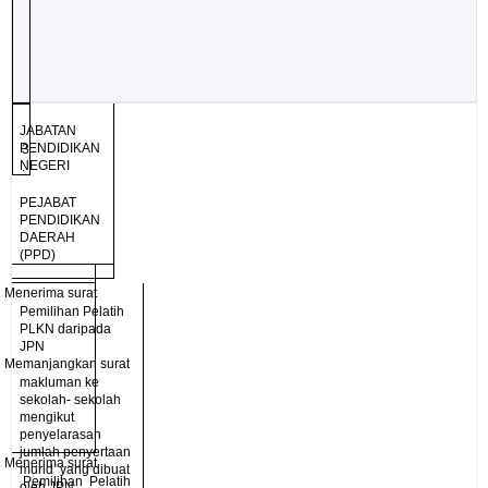
JABATAN
PENDIDIKAN
3
NEGERI
.
PEJABAT
PENDIDIKAN
DAERAH
(PPD)
ü
Menerima surat
Pemilihan Pelatih
PLKN daripada
JPN
ü
Memanjangkan surat
makluman ke
sekolah- sekolah
mengikut
penyelarasan
jumlah penyertaan
ü
Menerima surat
murid
yang dibuat
Pemilihan
Pelatih
oleh JPN