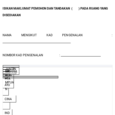
ISIKAN MAKLUMAT PEMOHON DAN TANDAKAN
(
) PADA RUANG YANG
DISEDIAKAN
NAMA MENGIKUT KAD PENGENALAN
:
_____________________________________________________
NOMBOR KAD PENGENALAN
: _______________________________
JANTIN
LEL
BANGSA
PERE
A
AKI
MEL
MPUA
AYU
N
CINA
IND