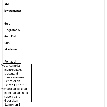
Ahli
jawatankuasa
Guru
Tingkatan 5
Guru Data
Guru
Akademik
Pentadbir
ü
Merancang dan
melaksanakan
Mesyuarat
Jawatankuasa
Pencalonan
Pelatih PLKN 2.0
ü
Memastikan sekolah
menghantar calon
seperti yang
diperlukan
Lampiran 2