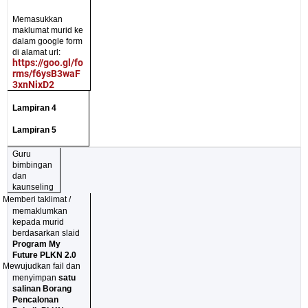
Memasukkan
maklumat murid ke
dalam google form
di alamat url:
https://goo.gl/fo
rms/f6ysB3waF
3xnNixD2
Lampiran 4
Lampiran 5
Guru
bimbingan
dan
kaunseling
ü
Memberi taklimat /
memaklumkan
kepada murid
berdasarkan slaid
Program My
Future PLKN 2.0
ü
Mewujudkan fail dan
menyimpan
satu
salinan
Borang
Pencalonan