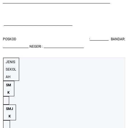
___________________________________________________________________________
________________________________________________
POSKOD
:_____________
BANDAR:
__________________ NEGERI : ____________________________
JENIS
SEKOL
AH
SM
K
SMJ
K