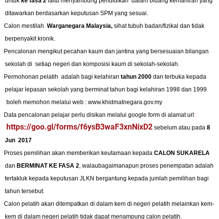
untuk
ke fasa 2
iaitu menyambung pendidikan
dalam bidang kemahiran yang
ditawarkan berdasarkan keputusan SPM yang sesuai.
Calon mestilah
Warganegara Malaysia,
sihat
tubuh badan/fizikal dan
tidak
berpenyakit kronik.
Pencalonan mengikut pecahan kaum dan jantina yang bersesuaian bilangan
sekolah di
setiap negeri dan komposisi kaum di sekolah-sekolah.
Permohonan pelatih
adalah bagi kelahiran
tahun 2000
dan terbuka kepada
pelajar lepasan sekolah yang berminat tahun bagi kelahiran 1998 dan 1999
boleh memohon melalui web : www.khidmatnegara.gov.my
Data pencalonan pelajar perlu disikan melalui google form di alamat url
:
https://goo.gl/forms/f6ysB3waF3xnNixD2
sebelum atau
pada
8
Jun
2017
Proses pemilihan akan memberikan keutamaan kepada
CALON SUKARELA
dan
BERMINAT KE FASA 2
, walaubagaimanapun proses penempatan adalah
tertakluk kepada keputusan JLKN bergantung kepada jumlah pemilihan bagi
tahun tersebut.
Calon pelatih akan ditempatkan di dalam kem di negeri pelatih melainkan kem-
kem di dalam negeri pelatih tidak dapat menampung calon pelatih.