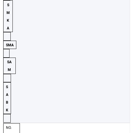
S
M
K
A
SMA
SA
M
S
A
B
K
NO.