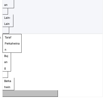
an
Lain-
Lain
6.
Taraf
Perkahwina
n
Buj
an
g
Berka
hwin