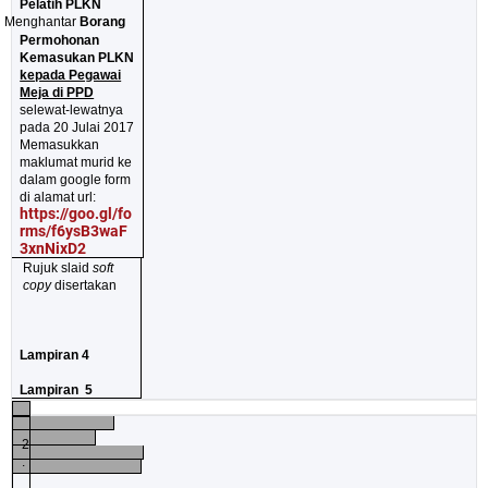
Pelatih PLKN
ü
Menghantar
Borang
Permohonan
Kemasukan PLKN
kepada Pegawai
Meja di PPD
selewat-lewatnya
pada 20 Julai 2017
Memasukkan
maklumat murid ke
dalam google form
di alamat url:
https://goo.gl/fo
rms/f6ysB3waF
3xnNixD2
Rujuk slaid
soft
copy
disertakan
Lampiran 4
Lampiran
5
2
.