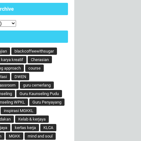
rchive
ajian
blackcoffeewithsugar
karya kreatif
Cherasian
ng approach
course
tasi
DWEN
lassroom
guru cemerlang
nseling
Guru Kaunseling Pudu
unseling WPKL
Guru Penyayang
inspirasi MGKKL
ndakan
Kelab & kerjaya
jaya
kertas kerja
KLCA
m
MGKK
mind and soul