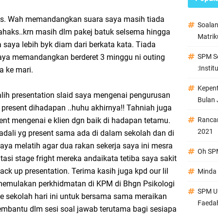
as. Wah memandangkan suara saya masih tiada
Soala
.ahaks..krn masih dlm pakej batuk selsema hingga
Matrik
saya lebih byk diam dari berkata kata. Tiada
aya memandangkan berderet 3 minggu ni outing
SPM Se
:Instit
a ke mari.
Kepen
lih presentation slaid saya mengenai pengurusan
Bulan 
 present dihadapan ..huhu akhirnya!! Tahniah juga
nt mengenai e klien dgn baik di hadapan tetamu.
Ranca
2021
adali yg present sama ada di dalam sekolah dan di
 saya melatih agar dua rakan sekerja saya ini mesra
Oh SPM
tasi stage fright mereka andaikata tetiba saya sakit
back up presentation. Terima kasih juga kpd our lil
Minda 
h memulakan perkhidmatan di KPM di Bhgn Psikologi
SPM Ul
 ke sekolah hari ini untuk bersama sama meraikan
Faeda
embantu dlm sesi soal jawab terutama bagi sesiapa