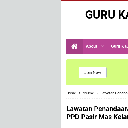
GURU K
About
Guru Ka
Join Now
Home
course
Lawatan Penanda
Lawatan Penandaara
PPD Pasir Mas Kela