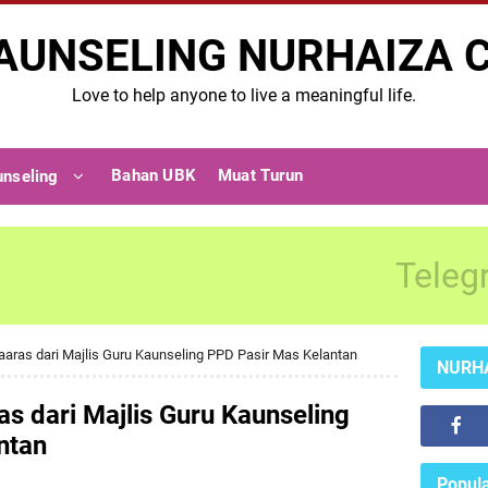
AUNSELING NURHAIZA 
Love to help anyone to live a meaningful life.
Bahan UBK
Muat Turun
unseling
Teleg
aras dari Majlis Guru Kaunseling PPD Pasir Mas Kelantan
NURH
s dari Majlis Guru Kaunseling
ntan
Popula