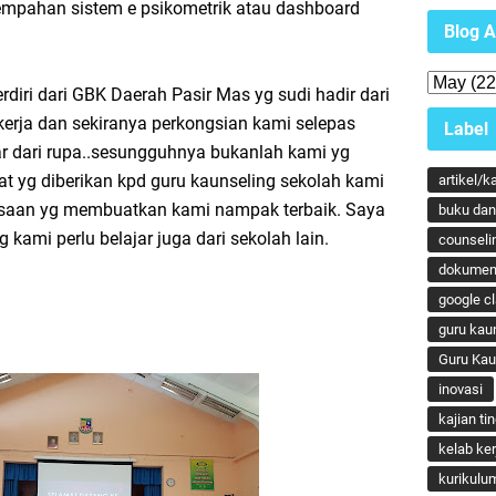
empahan sistem e psikometrik atau dashboard
Blog A
rdiri dari GBK Daerah Pasir Mas yg sudi hadir dari
erja dan sekiranya perkongsian kami selepas
Label
ar dari rupa..sesungguhnya bukanlah kami yg
ebat yg diberikan kpd guru kaunseling sekolah kami
artikel/k
saan yg membuatkan kami nampak terbaik. Saya
buku dan 
g kami perlu belajar juga dari sekolah lain.
counseli
dokumen
google c
guru kau
Guru Ka
inovasi
kajian ti
kelab ker
kurikulu