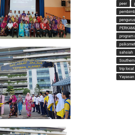
peer
pembimbi
penguru
PERKAM
program 
psikomet
sahsiah
Southern
trip local
Yayasan 