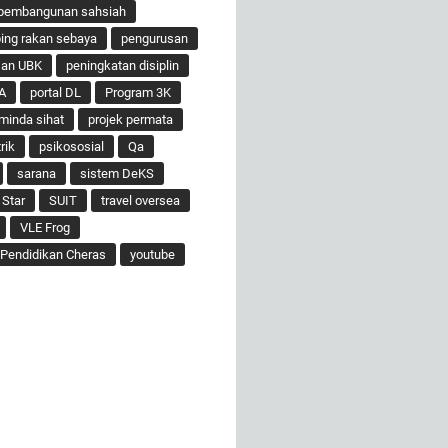
pembangunan sahsiah
ng rakan sebaya
pengurusan
san UBK
peningkatan disiplin
A
portal DL
Program 3K
minda sihat
projek permata
rik
psikososial
Qa
sarana
sistem DeKS
 Star
SUIT
travel oversea
VLE Frog
Pendidikan Cheras
youtube