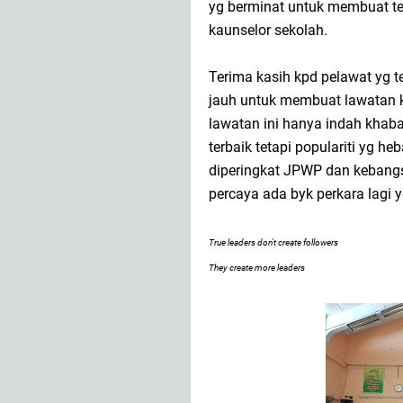
yg berminat untuk membuat t
kaunselor sekolah.
Terima kasih kpd pelawat yg te
jauh untuk membuat lawatan k
lawatan ini hanya indah khab
terbaik tetapi populariti yg h
diperingkat JPWP dan kebang
percaya ada byk perkara lagi y
True leaders don't create followers
They create more leaders