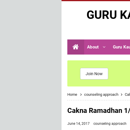
GURU K
About
Guru Ka
Join Now
Home
counseling approach
Ca
Cakna Ramadhan 1/
June 14, 2017
counseling approach