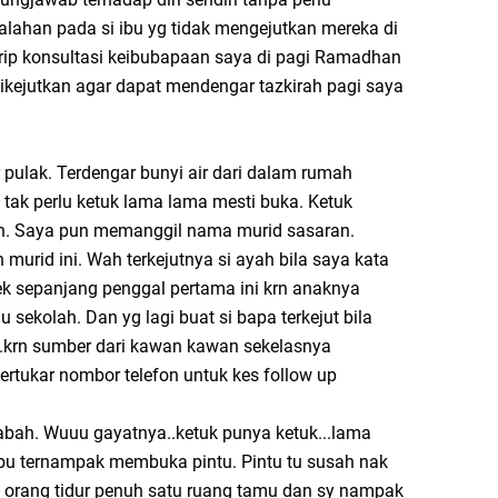
salahan pada si ibu yg tidak mengejutkan mereka di
krip konsultasi keibubapaan saya di pagi Ramadhan
dikejutkan agar dapat mendengar tazkirah pagi saya
r pulak. Terdengar bunyi air dari dalam rumah
b tak perlu ketuk lama lama mesti buka. Ketuk
un. Saya pun memanggil nama murid sasaran.
 murid ini. Wah terkejutnya si ayah bila saya kata
sek sepanjang penggal pertama ini krn anaknya
u sekolah. Dan yg lagi buat si bapa terkejut bila
...krn sumber dari kawan kawan sekelasnya
rtukar nombor telefon untuk kes follow up
Sabah. Wuuu gayatnya..ketuk punya ketuk...lama
ibu ternampak membuka pintu. Pintu tu susah nak
a orang tidur penuh satu ruang tamu dan sy nampak