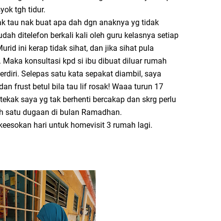
ok tgh tidur.
ak tau nak buat apa dah dgn anaknya yg tidak
ah ditelefon berkali kali oleh guru kelasnya setiap
id ini kerap tidak sihat, dan jika sihat pula
. Maka konsultasi kpd si ibu dibuat diluar rumah
rdiri. Selepas satu kata sepakat diambil, saya
an frust betul bila tau lif rosak! Waaa turun 17
tekak saya yg tak berhenti bercakap dan skrg perlu
ah satu dugaan di bulan Ramadhan.
eesokan hari untuk homevisit 3 rumah lagi.