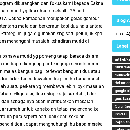
ogram dikurangkan dan fokus kami kepada Cakna
ah murid yg tidak hadir melebihi 25 hari
2017. Cakna Ramadhan merupakan gerak gempur
Blog A
rtentang mata dan berkomunikasi dua hala antara
Strategi ini juga digunakan sbg satu petunjuk kpd
lam menangani masalah kehadiran murid di
Label
au bahawa murid yg ponteng tetapi berada dalam
artikel/k
 ibu bapa dianggap ponteng juga semata mata
buku dan 
n malas bangun pagi, terlewat bangun tidur, atau
counseli
 atau tidak tanpa kawalan disiplin ibu bapa malah
dokumen
dalah suatu perkara yg membawa lebih byk masalah
google c
faham cikgu ajar, tidak siap kerja sekolah , tidak
guru kau
ca dan sebagainya akan membuatkan masalah
Guru Ka
eluar rumah untuk ke sekolah tetapi melencong ke
inovasi
rpura pura seperti baru balik dari sekolah.
kajian ti
 sendiri tidak dapat menghubungi ibu bapa mereka
kelab ker