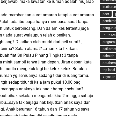
ak berjawab, maka lawatan ke rumah adalah mujarab
kurikulu
peer
 ada memberikan surat amaran tetapi surat amaran
pembimbi
. Malah ada ibu bapa hanya membaca surat tanpa
h untuk berbincang. Dan dalam kes tertentu juga
penguru
n tiada surat walaupun telah diberikan.
PERKAM
ang? Dilarikan oleh murid dari peti surat? ,
program 
terima? Salah alamat? ...mari kita fikirkan.
psikomet
buah flat Sri Pulau Pinang Tingkat 3 tanpa
sahsiah
pa minit sambil tanya jiran depan. Jiran depan kata
Southern
deh..marila mengetuk lagi berketuk ketuk. Barulah
trip local
 rumah yg semuanya sedang tidur di ruang tamu.
Yayasan 
tgh sedap tidur di kala jam pukul 10.00 pagi.
u mengapa anaknya tak hadir hampir sebulan?
ebut pihak sekolah mengambilkira 2 minggu sahaja
ibu...saya tak terjaga nak kejutkan anak saya dan
agi. Anak berumur 16 tahun dan 17 tahun yg saya
ngjawab terhadap diri sendiri tanpa perlu