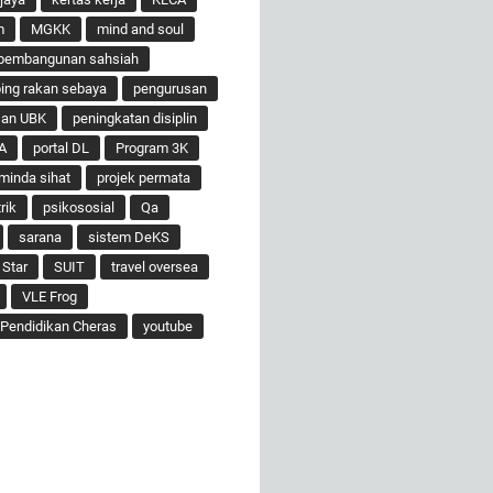
m
MGKK
mind and soul
pembangunan sahsiah
ng rakan sebaya
pengurusan
san UBK
peningkatan disiplin
A
portal DL
Program 3K
minda sihat
projek permata
rik
psikososial
Qa
sarana
sistem DeKS
 Star
SUIT
travel oversea
VLE Frog
Pendidikan Cheras
youtube