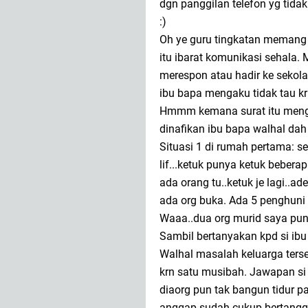
dgn panggilan telefon yg tid
:)
Oh ye guru tingkatan memang
itu ibarat komunikasi sehala
merespon atau hadir ke sekola
ibu bapa mengaku tidak tau kr
Hmmm kemana surat itu menghil
dinafikan ibu bapa walhal dah 
Situasi 1 di rumah pertama: se
lif...ketuk punya ketuk bebera
ada orang tu..ketuk je lagi..a
ada org buka. Ada 5 penghuni
Waaa..dua org murid saya pun 
Sambil bertanyakan kpd si ib
Walhal masalah keluarga ters
krn satu musibah. Jawapan si 
diaorg pun tak bangun tidur p
anggap sudah cukup bertanggu