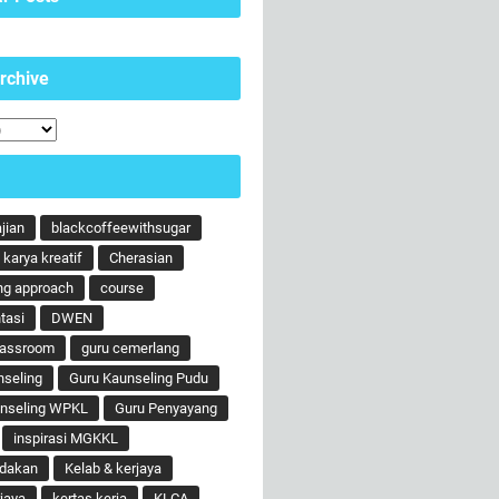
rchive
ajian
blackcoffeewithsugar
karya kreatif
Cherasian
ng approach
course
tasi
DWEN
lassroom
guru cemerlang
nseling
Guru Kaunseling Pudu
unseling WPKL
Guru Penyayang
inspirasi MGKKL
ndakan
Kelab & kerjaya
jaya
kertas kerja
KLCA