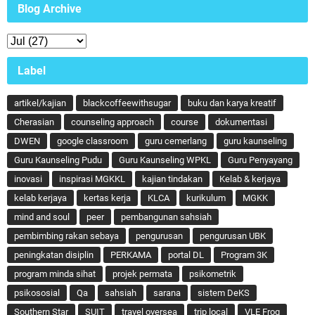
Blog Archive
Label
artikel/kajian
blackcoffeewithsugar
buku dan karya kreatif
Cherasian
counseling approach
course
dokumentasi
DWEN
google classroom
guru cemerlang
guru kaunseling
Guru Kaunseling Pudu
Guru Kaunseling WPKL
Guru Penyayang
inovasi
inspirasi MGKKL
kajian tindakan
Kelab & kerjaya
kelab kerjaya
kertas kerja
KLCA
kurikulum
MGKK
mind and soul
peer
pembangunan sahsiah
pembimbing rakan sebaya
pengurusan
pengurusan UBK
peningkatan disiplin
PERKAMA
portal DL
Program 3K
program minda sihat
projek permata
psikometrik
psikososial
Qa
sahsiah
sarana
sistem DeKS
Southern Star
SUIT
travel oversea
trip local
VLE Frog