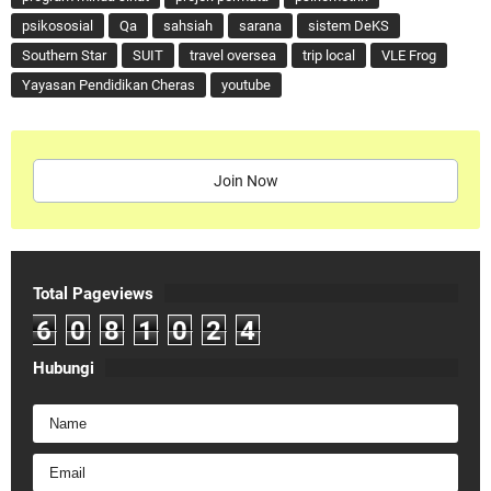
psikososial
Qa
sahsiah
sarana
sistem DeKS
Southern Star
SUIT
travel oversea
trip local
VLE Frog
Yayasan Pendidikan Cheras
youtube
Join Now
Total Pageviews
6
0
8
1
0
2
4
Hubungi