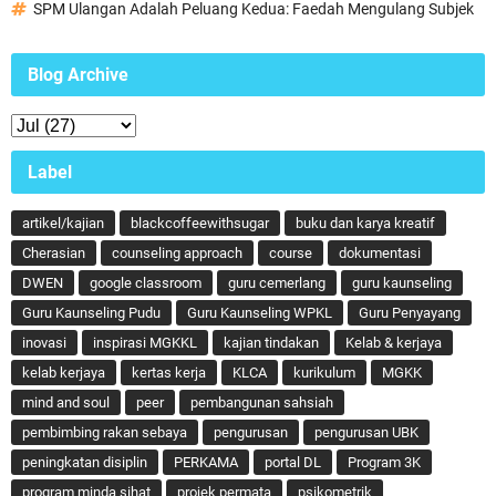
SPM Ulangan Adalah Peluang Kedua: Faedah Mengulang Subjek
Blog Archive
Label
artikel/kajian
blackcoffeewithsugar
buku dan karya kreatif
Cherasian
counseling approach
course
dokumentasi
DWEN
google classroom
guru cemerlang
guru kaunseling
Guru Kaunseling Pudu
Guru Kaunseling WPKL
Guru Penyayang
inovasi
inspirasi MGKKL
kajian tindakan
Kelab & kerjaya
kelab kerjaya
kertas kerja
KLCA
kurikulum
MGKK
mind and soul
peer
pembangunan sahsiah
pembimbing rakan sebaya
pengurusan
pengurusan UBK
peningkatan disiplin
PERKAMA
portal DL
Program 3K
program minda sihat
projek permata
psikometrik