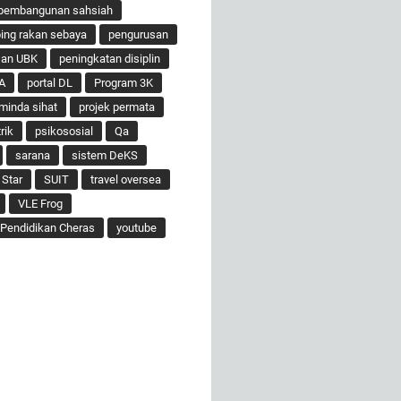
pembangunan sahsiah
ng rakan sebaya
pengurusan
san UBK
peningkatan disiplin
A
portal DL
Program 3K
minda sihat
projek permata
rik
psikososial
Qa
sarana
sistem DeKS
 Star
SUIT
travel oversea
VLE Frog
Pendidikan Cheras
youtube