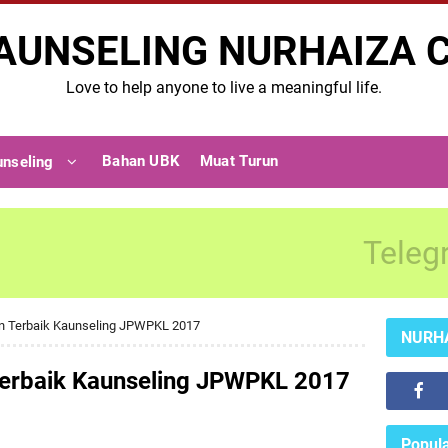
AUNSELING NURHAIZA 
Love to help anyone to live a meaningful life.
Bahan UBK
Muat Turun
unseling
Teleg
an Terbaik Kaunseling JPWPKL 2017
NURH
 Terbaik Kaunseling JPWPKL 2017
Popula