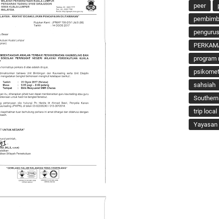
peer
pembimbi
penguru
PERKAM
program 
psikomet
sahsiah
Southern
trip local
Yayasan 