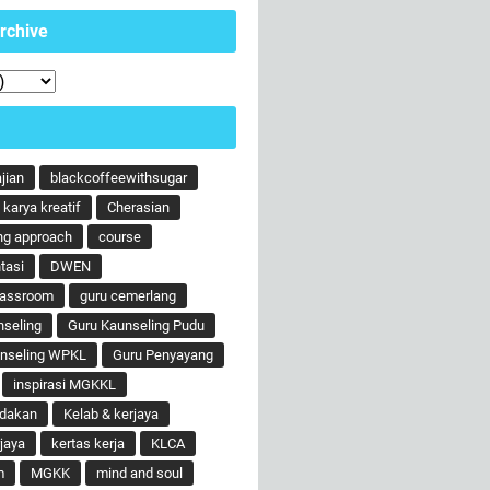
rchive
ajian
blackcoffeewithsugar
karya kreatif
Cherasian
ng approach
course
tasi
DWEN
lassroom
guru cemerlang
nseling
Guru Kaunseling Pudu
unseling WPKL
Guru Penyayang
inspirasi MGKKL
ndakan
Kelab & kerjaya
jaya
kertas kerja
KLCA
m
MGKK
mind and soul