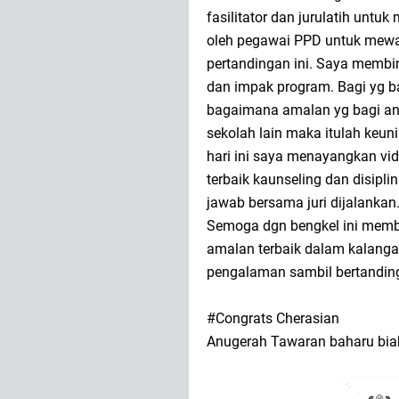
fasilitator dan jurulatih untu
oleh pegawai PPD untuk mewa
pertandingan ini. Saya membim
dan impak program. Bagi yg ba
bagaimana amalan yg bagi anda 
sekolah lain maka itulah keun
hari ini saya menayangkan v
terbaik kaunseling dan disipl
jawab bersama juri dijalankan
Semoga dgn bengkel ini memb
amalan terbaik dalam kalangan
pengalaman sambil bertandin
#Congrats Cherasian
Anugerah Tawaran baharu bia