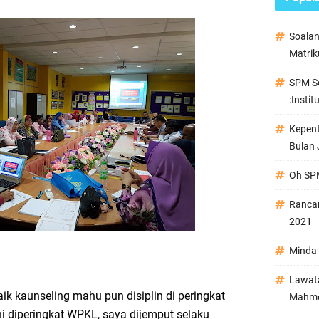
Soala
Matrik
SPM Se
:Instit
Kepen
Bulan 
Oh SPM
Ranca
2021
Minda 
Lawata
k kaunseling mahu pun disiplin di peringkat
Mahmo
 ni diperingkat WPKL, saya dijemput selaku