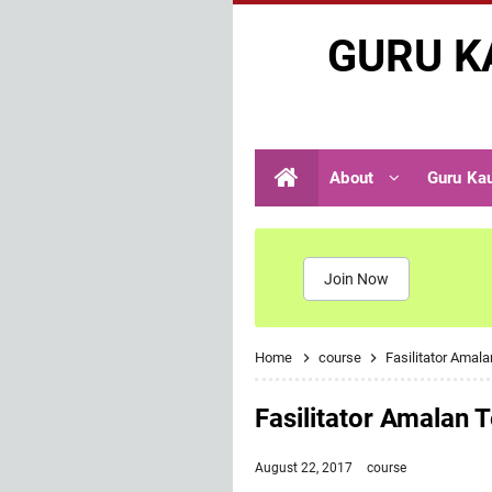
GURU K
About
Guru Ka
Join Now
Home
course
Fasilitator Amal
Fasilitator Amalan
August 22, 2017
course