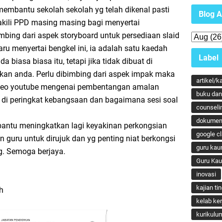
k membantu sekolah sekolah yg telah dikenal pasti
Blog A
kili PPD masing masing bagi menyertai
bing dari aspek storyboard untuk persediaan slaid
ru menyertai bengkel ini, ia adalah satu kaedah
Label
biasa biasa itu, tetapi jika tidak dibuat di
ikan anda. Perlu dibimbing dari aspek impak maka
artikel/k
ideo youtube mengenai pembentangan amalan
buku dan 
in di peringkat kebangsaan dan bagaimana sesi soal
counseli
.
dokumen
antu meningkatkan lagi keyakinan perkongsian
google c
 guru untuk dirujuk dan yg penting niat berkongsi
guru kau
g. Semoga berjaya.
Guru Ka
inovasi
kajian ti
h
kelab ker
kurikulu