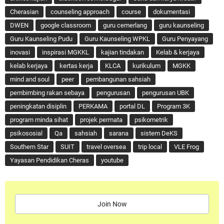
Cherasian
counseling approach
course
dokumentasi
DWEN
google classroom
guru cemerlang
guru kaunseling
Guru Kaunseling Pudu
Guru Kaunseling WPKL
Guru Penyayang
inovasi
inspirasi MGKKL
kajian tindakan
Kelab & kerjaya
kelab kerjaya
kertas kerja
KLCA
kurikulum
MGKK
mind and soul
peer
pembangunan sahsiah
pembimbing rakan sebaya
pengurusan
pengurusan UBK
peningkatan disiplin
PERKAMA
portal DL
Program 3K
program minda sihat
projek permata
psikometrik
psikososial
Qa
sahsiah
sarana
sistem DeKS
Southern Star
SUIT
travel oversea
trip local
VLE Frog
Yayasan Pendidikan Cheras
youtube
Join Now