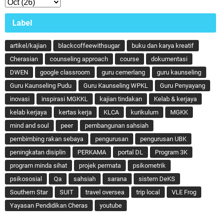
Label
artikel/kajian
blackcoffeewithsugar
buku dan karya kreatif
Cherasian
counseling approach
course
dokumentasi
DWEN
google classroom
guru cemerlang
guru kaunseling
Guru Kaunseling Pudu
Guru Kaunseling WPKL
Guru Penyayang
inovasi
inspirasi MGKKL
kajian tindakan
Kelab & kerjaya
kelab kerjaya
kertas kerja
KLCA
kurikulum
MGKK
mind and soul
peer
pembangunan sahsiah
pembimbing rakan sebaya
pengurusan
pengurusan UBK
peningkatan disiplin
PERKAMA
portal DL
Program 3K
program minda sihat
projek permata
psikometrik
psikososial
Qa
sahsiah
sarana
sistem DeKS
Southern Star
SUIT
travel oversea
trip local
VLE Frog
Yayasan Pendidikan Cheras
youtube