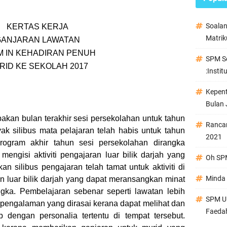
Soala
KERTAS KERJA
Matrik
GANJARAN LAWATAN
 IN KEHADIRAN PENUH
SPM Se
RID KE SEKOLAH 2017
:Instit
Kepen
Bulan 
bulan terakhir sesi persekolahan untuk tahun
Ranca
ak silibus mata pelajaran telah habis untuk tahun
2021
program akhir tahun sesi persekolahan dirangka
 mengisi aktiviti pengajaran luar bilik darjah yang
Oh SPM
silibus pengajaran telah tamat untuk aktiviti di
Minda 
n luar bilik darjah yang dapat meransangkan minat
ngka. Pembelajaran sebenar seperti lawatan lebih
SPM Ul
engalaman yang dirasai kerana dapat melihat dan
Faeda
 dengan personalia tertentu di tempat tersebut.