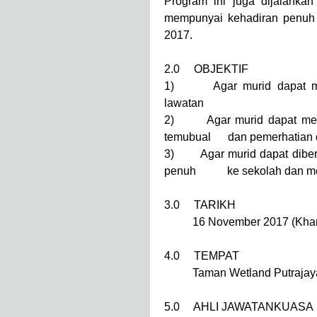
Program ini juga dijalanka
mempunyai kehadiran penuh 
2017.
2.0 OBJEKTIF
1) Agar murid dapat memp
lawatan
2) Agar murid dapat menjal
temubual dan pemerhatian di
3) Agar murid dapat diberi
penuh ke sekolah dan menjad
3.0 TARIKH
16 November 2017 (Kham
4.0 TEMPAT
Taman Wetland Putrajaya d
5.0 AHLI JAWATANKUASA