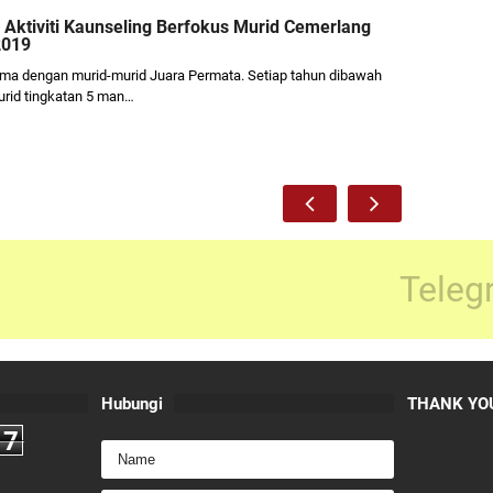
 Aktiviti Kaunseling Berfokus Murid Cemerlang
2019
ma dengan murid-murid Juara Permata. Setiap tahun dibawah
urid tingkatan 5 man…
Teleg
Hubungi
THANK YOU
7