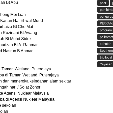
h Bt Abu
peer
pembimbi
ong Moi Lian
penguru
al Ehwal Murid
PERKAM
iza Bt Che Mat
program 
Rozinani Bt Awang
psikomet
ohd Sidek
sahsiah
t A. Rahman
n B Ahmad
Southern
trip local
Yayasan 
aman Wetland, Puterajaya
 di Taman Wetland, Puterajaya
meneroka keindahan alam sekitar
ah hari / Solat Zohor
e Agensi Nuklear Malaysia
 di Agensi Nuklear Malaysia
 sekolah
olah