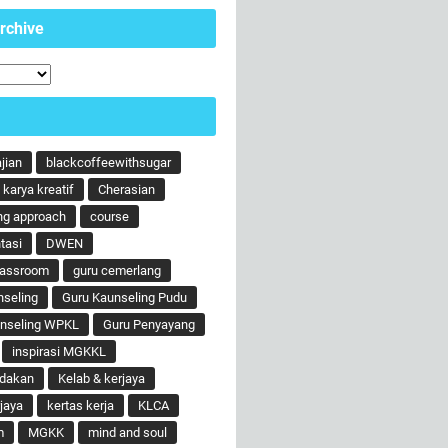
rchive
ajian
blackcoffeewithsugar
karya kreatif
Cherasian
ng approach
course
tasi
DWEN
lassroom
guru cemerlang
nseling
Guru Kaunseling Pudu
unseling WPKL
Guru Penyayang
inspirasi MGKKL
ndakan
Kelab & kerjaya
jaya
kertas kerja
KLCA
m
MGKK
mind and soul