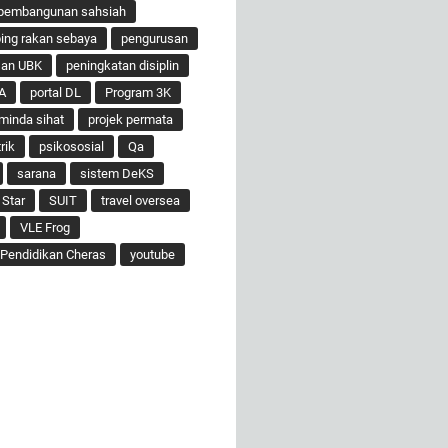
pembangunan sahsiah
ng rakan sebaya
pengurusan
san UBK
peningkatan disiplin
A
portal DL
Program 3K
minda sihat
projek permata
rik
psikososial
Qa
sarana
sistem DeKS
 Star
SUIT
travel oversea
VLE Frog
Pendidikan Cheras
youtube