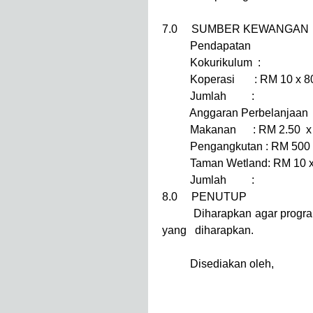
7.0 SUMBER KEWANGAN
Pendapatan
Kokurikulum :
Koperasi : RM 10 x 
Jumlah : = 
Anggaran Perbelanjaan
Makanan : RM 2.50 x 
Pengangkutan : RM 500
Taman Wetland: RM 10 
Jumlah : = 
8.0 PENUTUP
Diharapkan agar program in
yang diharapkan.
Disediakan ol