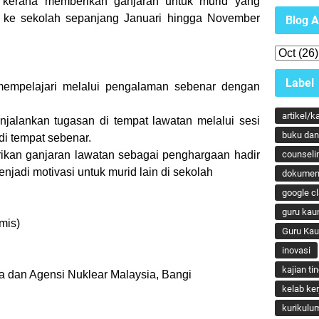
n kerana memberikan ganjaran untuk murid yang
ke sekolah sepanjang Januari hingga November
Blog A
Label
elajari melalui pengalaman sebenar dengan
artikel/k
ankan tugasan di tempat lawatan melalui sesi
buku dan 
 tempat sebenar.
kan ganjaran lawatan sebagai penghargaan hadir
counseli
i motivasi untuk murid lain di sekolah
dokumen
google c
guru kau
is)
Guru Ka
inovasi
kajian ti
an Agensi Nuklear Malaysia, Bangi
kelab ker
kurikulu