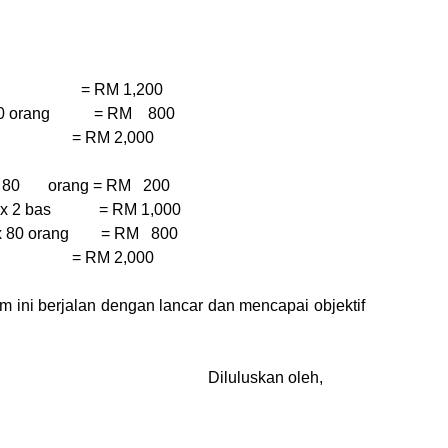
 = RM 1,200
80 orang = RM 800
RM 2,000
80 orang = RM 200
 x 2 bas = RM 1,000
x 80 orang = RM 800
RM 2,000
i berjalan dengan lancar dan mencapai objektif
eh, Diluluskan oleh,