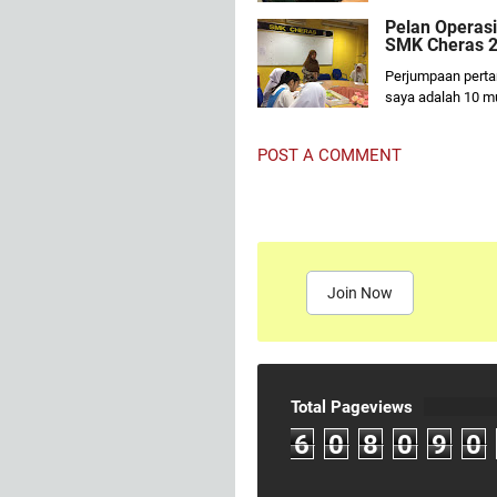
Pelan Operasi
SMK Cheras 
Perjumpaan perta
saya adalah 10 m
POST A COMMENT
Join Now
Total Pageviews
6
0
8
0
9
0