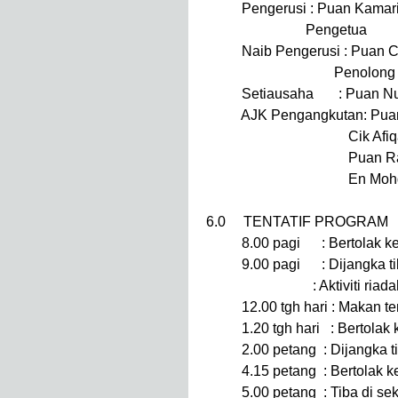
Pengerusi : Puan Kamaria
Pengetua
Naib Pengerusi : Puan Ch
Penolong Kanan H
Setiausaha : Puan Nurha
AJK Pengangkutan: Puan 
Cik Afiqah Bt M
Puan Raudzah B
En Mohd Nasru
6.0 TENTATIF PROGRAM
8.00 pagi : Bertolak ke T
9.00 pagi : Dijangka tiba
: Aktiviti riadah dan 
12.00 tgh hari : Makan teng
1.20 tgh hari : Bertolak k
2.00 petang : Dijangka tiba
4.15 petang : Bertolak ke
5.00 petang : Tiba di sek