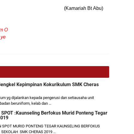
he Mat) (Kamariah Bt Abu)
am O
 ye
 Bengkel Kepimpinan Kokurikulum SMK Cheras
um yg dijalankan kepada pengerusi dan setiausaha unit
 badan beruniform, kelab dan …
i SPOT :Kaunseling Berfokus Murid Ponteng Tegar
2019
N SPOT MURID PONTENG TEGAR KAUNSELING BERFOKUS
 SEKOLAH SMK CHERAS 2019 …