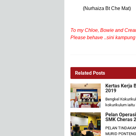
(Nurhaiza Bt C
To my Chloe, Bowie and Cre
Please behave ..sini kampung
Related Posts
Kertas Kerja
2019
Bengkel Kokurikul
kokurikulum iaitu
Pelan Operas
SMK Cheras 
PELAN TINDAKA
MURID PONTENG