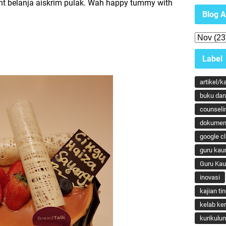
ent belanja aiskrim pulak. Wah happy tummy with
Blog A
Label
artikel/k
buku dan 
counseli
dokumen
google c
guru kau
Guru Ka
inovasi
kajian ti
kelab ker
kurikulu