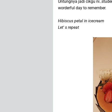
Untungnya jadi cikgu ni..stud
worderful day to remember.
Hibiscus petal in icecream
Let' s repeat