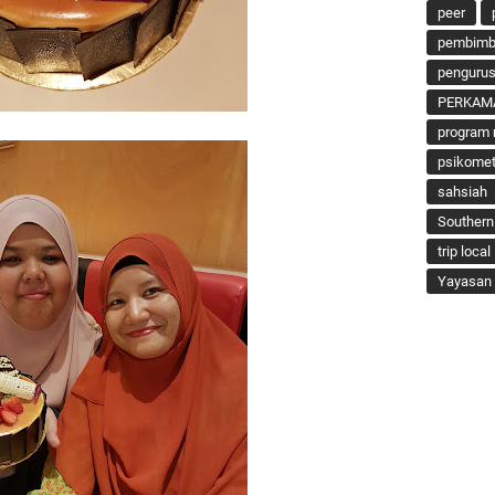
peer
pembimbi
penguru
PERKAM
program 
psikomet
sahsiah
Southern
trip local
Yayasan 