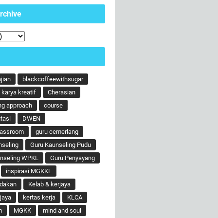
rchive
ajian
blackcoffeewithsugar
karya kreatif
Cherasian
ng approach
course
tasi
DWEN
lassroom
guru cemerlang
nseling
Guru Kaunseling Pudu
unseling WPKL
Guru Penyayang
inspirasi MGKKL
ndakan
Kelab & kerjaya
jaya
kertas kerja
KLCA
m
MGKK
mind and soul