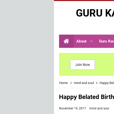
GURU K
About
Guru Ka
Join Now
Home
mind and soul
Happy Bel
Happy Belated Birt
November 19, 2017
mind and soul