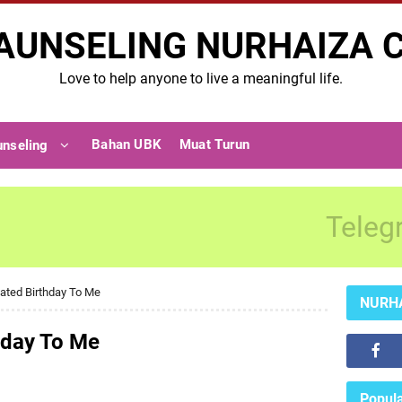
AUNSELING NURHAIZA 
Love to help anyone to live a meaningful life.
Bahan UBK
Muat Turun
unseling
Teleg
ated Birthday To Me
NURH
hday To Me
Popula