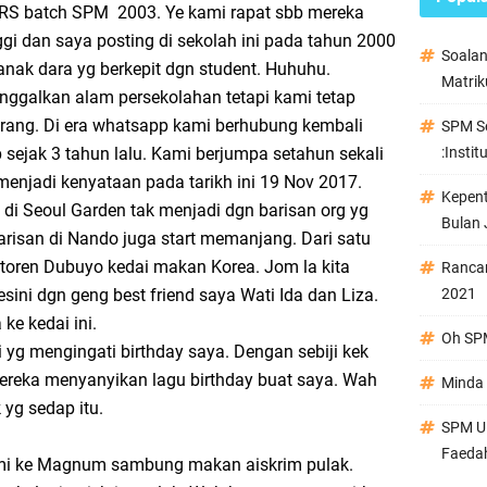
RS batch SPM 2003. Ye kami rapat sbb mereka
gi dan saya posting di sekolah ini pada tahun 2000
Soala
nak dara yg berkepit dgn student. Huhuhu.
Matrik
ggalkan alam persekolahan tetapi kami tetap
rang. Di era whatsapp kami berhubung kembali
SPM Se
sejak 3 tahun lalu. Kami berjumpa setahun sekali
:Instit
 menjadi kenyataan pada tarikh ini 19 Nov 2017.
Kepen
di Seoul Garden tak menjadi dgn barisan org yg
Bulan 
barisan di Nando juga start memanjang. Dari satu
restoren Dubuyo kedai makan Korea. Jom la kita
Ranca
sini dgn geng best friend saya Wati Ida dan Liza.
2021
ke kedai ini.
Oh SPM
 yg mengingati birthday saya. Dengan sebiji kek
.mereka menyanyikan lagu birthday buat saya. Wah
Minda 
 yg sedap itu.
SPM Ul
Faeda
mi ke Magnum sambung makan aiskrim pulak.