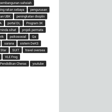
pembangunan sahsiah
ng rakan sebaya
pengurusan
san UBK
peningkatan disiplin
A
portal DL
Program 3K
minda sihat
projek permata
rik
psikososial
Qa
sarana
sistem DeKS
 Star
SUIT
travel oversea
VLE Frog
Pendidikan Cheras
youtube