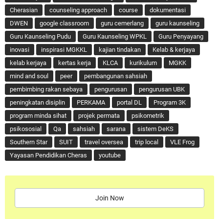
Cherasian
counseling approach
course
dokumentasi
DWEN
google classroom
guru cemerlang
guru kaunseling
Guru Kaunseling Pudu
Guru Kaunseling WPKL
Guru Penyayang
inovasi
inspirasi MGKKL
kajian tindakan
Kelab & kerjaya
kelab kerjaya
kertas kerja
KLCA
kurikulum
MGKK
mind and soul
peer
pembangunan sahsiah
pembimbing rakan sebaya
pengurusan
pengurusan UBK
peningkatan disiplin
PERKAMA
portal DL
Program 3K
program minda sihat
projek permata
psikometrik
psikososial
Qa
sahsiah
sarana
sistem DeKS
Southern Star
SUIT
travel oversea
trip local
VLE Frog
Yayasan Pendidikan Cheras
youtube
Join Now