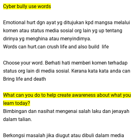
Cyber bully use words
Emotional hurt dgn ayat yg ditujukan kpd mangsa melalui
komen atau status media sosial org lain yg up tentang
dirinya yg menghina atau menyindirnya.
Words can hurt.can crush life and also build life
Choose your word. Berhati hati memberi komen terhadap
status org lain di media sosial. Kerana kata kata anda can
Bring life and death
What can you do to help create awareness about what you
learn today?
Bimbingan dan nasihat mengenai salah laku dan jenayah
dalam talian.
Berkongsi masalah jika diugut atau dibuli dalam media