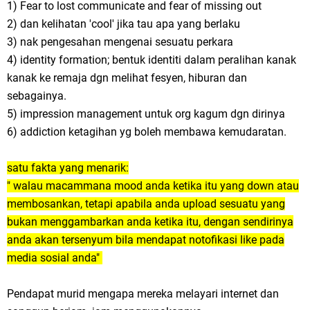
1) Fear to lost communicate and fear of missing out
2) dan kelihatan 'cool' jika tau apa yang berlaku
3) nak pengesahan mengenai sesuatu perkara
4) identity formation; bentuk identiti dalam peralihan kanak
kanak ke remaja dgn melihat fesyen, hiburan dan
sebagainya.
5) impression management untuk org kagum dgn dirinya
6) addiction ketagihan yg boleh membawa kemudaratan.
satu fakta yang menarik:
" walau macammana mood anda ketika itu yang down atau
membosankan, tetapi apabila anda upload sesuatu yang
bukan menggambarkan anda ketika itu, dengan sendirinya
anda akan tersenyum bila mendapat notofikasi like pada
media sosial anda"
Pendapat murid mengapa mereka melayari internet dan